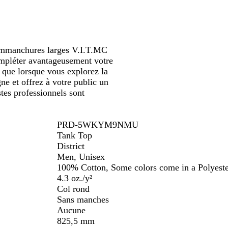
à emmanchures larges V.I.T.MC
ompléter avantageusement votre
 que lorsque vous explorez la
ne et offrez à votre public un
tes professionnels sont
PRD-5WKYM9NMU
Tank Top
District
Men, Unisex
100% Cotton, Some colors come in a Polyest
4.3 oz./y²
Col rond
Sans manches
Aucune
825,5 mm