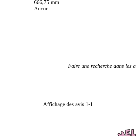
666,75 mm
Aucun
Mes
saisies
de
recherche
Affichage des avis
1-1