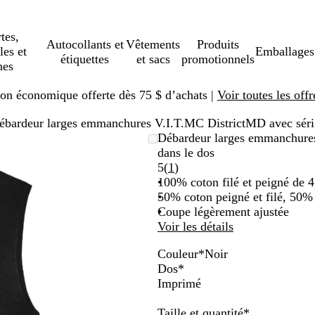
tes,
Autocollants et
Vêtements
Produits
les et
Emballages
étiquettes
et sacs
promotionnels
hes
ison économique offerte dès 75 $ d’achats |
Voir toutes les offr
ébardeur larges emmanchures V.I.T.MC DistrictMD avec sérigr
Débardeur larges emmanchures 
dans le dos
Lire
5
(
1
)
les
100% coton filé et peigné de 4,
1 avis
50% coton peigné et filé, 50% 
Coupe légèrement ajustée
Voir les détails
Couleur
*
Noir
N
G
B
Dos
*
o
r
l
Imprimé
i
i
e
r
s
u
Obligatoire
Taille et quantité
*