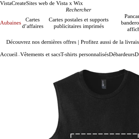
VistaCreate
Sites web de Vista x Wix
Pancar
Cartes
Cartes postales et supports
Aubaines
bandero
d’affaires
publicitaires imprimés
affic
Diapositive
Découvrez nos dernières offres | Profitez aussi de la livra
1
sur
Accueil
Vêtements et sacs
T-shirts personnalisés
Débardeurs
D
1
...
Diapositive
Image
Zoomé
Utilisez
Cliquez
1
zoomable
à
les
pour
sur
minimum
touches
agrandir
1
« plus »
et
« moins »
pour
zoomer,
et
les
touches
fléchées
pour