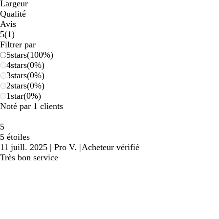
Largeur
Qualité
Avis
1
5
(
1
)
avis
Filtrer par
5
stars
(
100
%)
4
stars
(
0
%)
3
stars
(
0
%)
2
stars
(
0
%)
1
star
(
0
%)
Noté par 1 clients
5
5 étoiles
11 juill. 2025
|
Pro V.
|
Acheteur vérifié
Très bon service