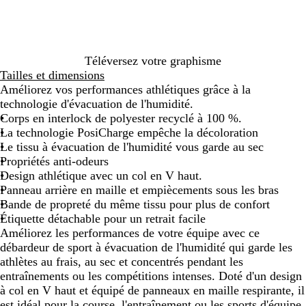
/
m
r
a
e
e
c
b
a
o
c
a
/
l
r
i
i
u
b
a
i
/
e
x
l
n
n
b
r
/
a
Téléversez votre graphisme
c
e
l
/
b
n
Tailles et dimensions
/
a
b
l
c
Améliorez vos performances athlétiques grâce à la
b
n
l
a
technologie d'évacuation de l'humidité.
l
c
a
n
Corps en interlock de polyester recyclé à 100 %.
a
n
c
La technologie PosiCharge empêche la décoloration
n
c
Le tissu à évacuation de l'humidité vous garde au sec
c
Propriétés anti-odeurs
Design athlétique avec un col en V haut.
Panneau arrière en maille et empiècements sous les bras
Bande de propreté du même tissu pour plus de confort
Étiquette détachable pour un retrait facile
Améliorez les performances de votre équipe avec ce
débardeur de sport à évacuation de l'humidité qui garde les
athlètes au frais, au sec et concentrés pendant les
entraînements ou les compétitions intenses. Doté d'un design
à col en V haut et équipé de panneaux en maille respirante, il
est idéal pour la course, l'entraînement ou les sports d'équipe.