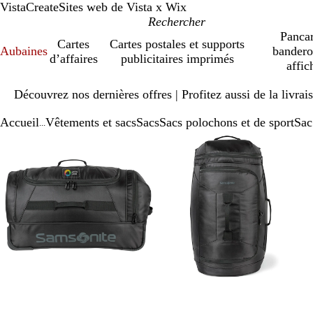
VistaCreate
Sites web de Vista x Wix
Pancar
Cartes
Cartes postales et supports
Aubaines
bandero
d’affaires
publicitaires imprimés
affic
Diapositive
Découvrez nos dernières offres | Profitez aussi de la livra
1
sur
Accueil
Vêtements et sacs
Sacs
Sacs polochons et de sport
Sac
1
...
Diapositive
Image
Zoomé
Utilisez
Cliquez
Image
Zoomé
Utilisez
Cliquez
1
zoomable
à
les
pour
zoomable
à
les
pour
sur
minimum
touches
agrandir
minimum
touches
agrandir
3
« plus »
« plus »
et
et
« moins »
« moins »
pour
pour
zoomer,
zoomer,
et
et
les
les
touches
touches
fléchées
fléchées
pour
pour