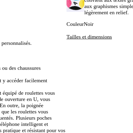
convient aux textes g
panoramiser
aux graphismes simples
légèrement en relief.
Couleur
Noir
N
o
Tailles et dimensions
i
 personnalisés.
r
s ou des chaussures
t y accéder facilement
t équipé de roulettes vous
de ouverture en U, vous
. En outre, la poignée
s que les roulettes vous
uentés. Plusieurs poches
téléphone intelligent et
s pratique et résistant pour vos