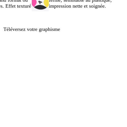
rand format ou
ferme, semblable au plastique;
. Effet texturé
impression nette et soignée.
Téléversez votre graphisme