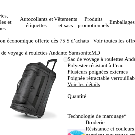
tes,
Autocollants et
Vêtements
Produits
les et
Emballages
étiquettes
et sacs
promotionnels
hes
ison économique offerte dès 75 $ d’achats |
Voir toutes les offr
 de voyage à roulettes Andante SamsoniteMD
Image
Zoomé
Utilisez
Cliquez
Sac de voyage à roulettes An
zoomable
à
les
pour
Polyester résistant à l’eau
minimum
touches
agrandir
Plusieurs poignées externes
« plus »
Poignée rétractable verrouillab
et
Voir les détails
« moins »
Quantité
pour
zoomer,
et
les
Technologie de marquage
*
touches
Broderie
fléchées
Résistance et couleurs 
pour