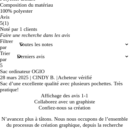
Composition du matériau
100% polyester
Avis
1
5
(
1
)
avis
Noté par 1 clients
Mes
saisies
Filtrer
de
par
recherche
Trier
par
5
Sac ordinateur OGIO
28 mars 2025
|
CINDY B.
|
Acheteur vérifié
Sac d’une excellente qualité avec plusieurs pochettes. Très
pratique!
Affichage des avis
1-1
Collaborez avec un graphiste
Confiez-nous sa création
N’avancez plus à tâtons. Nous nous occupons de l’ensemble
du processus de création graphique, depuis la recherche