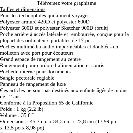
N
I
P
Téléversez votre graphisme
o
n
é
Tailles et dimensions
i
d
t
Pour les technophiles qui aiment voyager.
r
i
r
Polyester armuré 420D et polyester 600D
g
o
Polyester 600D et polyester Sketcher 900D (bruit)
o
l
Poche arrière à accès latérale et rembourrée, conçue pour la
e
plupart des ordinateurs portables de 17 po
Poches multimédia audio imperméables et doublées en
molleton avec port pour écouteurs
Grand espace de rangement au centre
Rangement pour cordon d’alimentation et souris
Pochette interne pour documents
Sangle pectorale réglable
Panneau de rangement de luxe
Ces articles ne sont pas destinés aux enfants âgés de moins
de 12 ans
Conforme à la Proposition 65 de Californie
Poids : 1 kg (2,2 lb)
Volume : 35,8 L
Dimensions : 45,7 cm x 34,3 cm x 22,8 cm (17,99 po
x 13,5 po x 8,98 po)