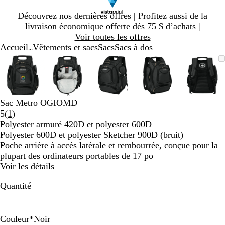
Diapositive
Découvrez nos dernières offres | Profitez aussi de la
1
livraison économique offerte dès 75 $ d’achats |
sur
Voir toutes les offres
1
Accueil
Vêtements et sacs
Sacs
Sacs à dos
...
Diapositive
Image
Zoomé
Utilisez
Cliquez
Image
Zoomé
Utilisez
Cliquez
Image
Zoomé
Utilisez
Cliquez
Image
Zoomé
Utilisez
Cliquez
Image
Zoom
Utilis
Cliqu
1
zoomable
à
les
pour
zoomable
à
les
pour
zoomable
à
les
pour
zoomable
à
les
pour
zooma
à
les
pour
sur
minimum
touches
agrandir
minimum
touches
agrandir
minimum
touches
agrandir
minimum
touches
agrandir
mini
touch
agrand
5
« plus »
« plus »
« plus »
« plus »
« plus
et
et
et
et
et
Sac Metro OGIOMD
« moins »
« moins »
« moins »
« moins »
« moi
Lire
5
(
1
)
pour
pour
pour
pour
pour
les
Polyester armuré 420D et polyester 600D
zoomer,
zoomer,
zoomer,
zoomer,
zoome
1 avis
Polyester 600D et polyester Sketcher 900D (bruit)
et
et
et
et
et
Poche arrière à accès latérale et rembourrée, conçue pour la
les
les
les
les
les
plupart des ordinateurs portables de 17 po
touches
touches
touches
touches
touch
Voir les détails
fléchées
fléchées
fléchées
fléchées
fléché
pour
pour
pour
pour
pour
Quantité
panoramiser
panoramiser
panoramiser
panoramiser
panor
Couleur
*
Noir