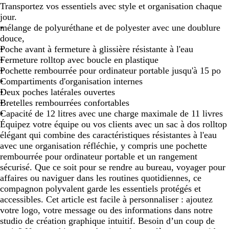
i
e
b
r
Transportez vos essentiels avec style et organisation chaque
r
u
l
t
jour.
m
e
mélange de polyuréthane et de polyester avec une doublure
a
douce,
r
Poche avant à fermeture à glissière résistante à l'eau
i
Fermeture rolltop avec boucle en plastique
n
Pochette rembourrée pour ordinateur portable jusqu'à 15 po
e
Compartiments d'organisation internes
Deux poches latérales ouvertes
Bretelles rembourrées confortables
Capacité de 12 litres avec une charge maximale de 11 livres
Équipez votre équipe ou vos clients avec un sac à dos rolltop
élégant qui combine des caractéristiques résistantes à l'eau
avec une organisation réfléchie, y compris une pochette
rembourrée pour ordinateur portable et un rangement
sécurisé. Que ce soit pour se rendre au bureau, voyager pour
affaires ou naviguer dans les routines quotidiennes, ce
compagnon polyvalent garde les essentiels protégés et
accessibles. Cet article est facile à personnaliser : ajoutez
votre logo, votre message ou des informations dans notre
studio de création graphique intuitif. Besoin d’un coup de