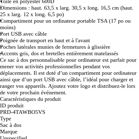
s
s
Toile en polyester 600D
a
Dimensions : haut. 63,5 x larg. 30,5 x long. 16,5 cm (haut.
n
25 x larg. 12 x long. 6,5 po)
t
Compartiment pour un ordinateur portable TSA (17 po ou
h
moins)
r
Port USB avec câble
a
Poignée de transport en haut et à l'avant
c
Poches latérales munies de fermetures à glissière
i
Accents gris, dos et bretelles entièrement matelassés
t
Ce sac à dos personnalisable pour ordinateur est parfait pour
e
mener vos activités professionnelles pendant vos
déplacements. Il est doté d’un compartiment pour ordinateur
ainsi que d’un port USB avec câble, l’idéal pour charger et
ranger vos appareils. Ajoutez votre logo et distribuez-le lors
de votre prochain événement.
Caractéristiques du produit
ID produit
PRD-4TAWBO5VS
Type
Sac à dos
Marque
Unspecified