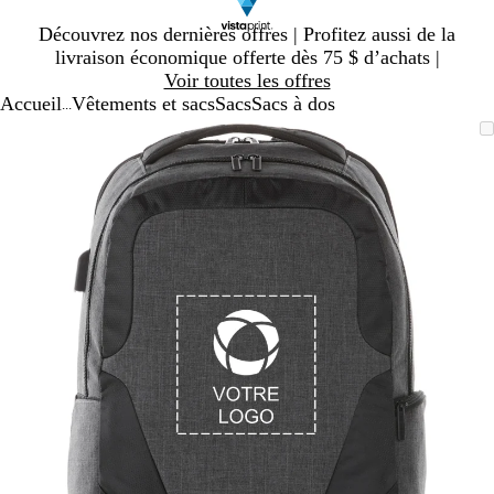
Diapositive
Découvrez nos dernières offres | Profitez aussi de la
1
livraison économique offerte dès 75 $ d’achats |
sur
Voir toutes les offres
1
Accueil
Vêtements et sacs
Sacs
Sacs à dos
...
Diapositive
Image
Zoomé
Utilisez
Cliquez
1
zoomable
à
les
pour
sur
minimum
touches
agrandir
1
« plus »
et
« moins »
pour
zoomer,
et
les
touches
fléchées
pour
panoramiser