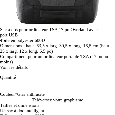
Sac à dos pour ordinateur TSA 17 po Overland avec
port USB
Toile en polyester 600D
Dimensions : haut. 63,5 x larg. 30,5 x long. 16,5 cm (haut.
25 x larg. 12 x long. 6,5 po)
Compartiment pour un ordinateur portable TSA (17 po ou
moins)
Voir les détails
Quantité
Couleur
*
Gris anthracite
G
G
Téléversez votre graphisme
r
r
Tailles et dimensions
i
i
Un sac à doc intelligent.