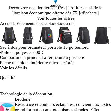
Diapositive
Découvrez nos dernières offres | Profitez aussi de la
1
livraison économique offerte dès 75 $ d’achats |
sur
Voir toutes les offres
1
Accueil
Vêtements et sacs
Sacs
Sacs à dos
...
Diapositive
Image
Zoomé
Utilisez
Cliquez
Image
Zoomé
Utilisez
Cliquez
Image
Zoomé
Utilisez
Cliquez
Image
Zoomé
Utilisez
Cliquez
Image
Zoomé
Utilisez
Cliquez
Imag
Zoo
Utili
Cliq
1
zoomable
à
les
pour
zoomable
à
les
pour
zoomable
à
les
pour
zoomable
à
les
pour
zoomable
à
les
pour
zoom
à
les
pour
sur
minimum
touches
agrandir
minimum
touches
agrandir
minimum
touches
agrandir
minimum
touches
agrandir
minimum
touches
agrandir
min
touc
agran
6
« plus »
« plus »
« plus »
« plus »
« plus »
« plu
Sac à dos pour ordinateur portable 15 po Sanford
et
et
et
et
et
et
Toile en polyester 600D
« moins »
« moins »
« moins »
« moins »
« moins »
« mo
Compartiment principal à fermeture à glissière
pour
pour
pour
pour
pour
pour
Poche technique intérieure microperforée
zoomer,
zoomer,
zoomer,
zoomer,
zoomer,
zoom
Voir les détails
et
et
et
et
et
et
les
les
les
les
les
les
Quantité
touches
touches
touches
touches
touches
touc
fléchées
fléchées
fléchées
fléchées
fléchées
fléch
pour
pour
pour
pour
pour
pour
Technologie de la décoration
panoramiser
panoramiser
panoramiser
panoramiser
panoramiser
pano
Broderie
Résistance et couleurs éclatantes; convient aux textes
grand format ou aux graphismes simples. Effet