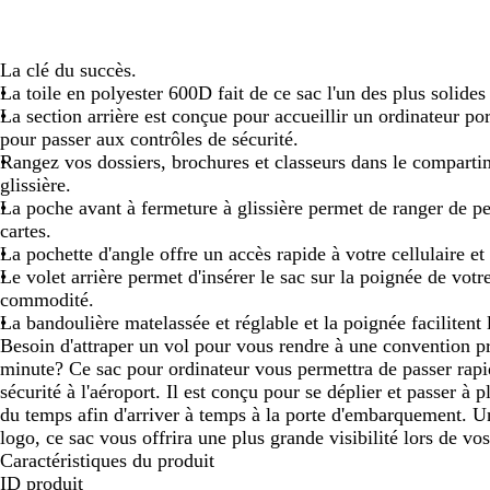
panoramiser
panoramiser
panoramiser
panoramiser
panoramiser
panoramiser
panoramiser
panoramiser
panor
La clé du succès.
La toile en polyester 600D fait de ce sac l'un des plus solides 
La section arrière est conçue pour accueillir un ordinateur po
pour passer aux contrôles de sécurité.
Rangez vos dossiers, brochures et classeurs dans le comparti
glissière.
La poche avant à fermeture à glissière permet de ranger de peti
cartes.
La pochette d'angle offre un accès rapide à votre cellulaire et 
Le volet arrière permet d'insérer le sac sur la poignée de votr
commodité.
La bandoulière matelassée et réglable et la poignée facilitent l
Besoin d'attraper un vol pour vous rendre à une convention pr
minute? Ce sac pour ordinateur vous permettra de passer rap
sécurité à l'aéroport. Il est conçu pour se déplier et passer à 
du temps afin d'arriver à temps à la porte d'embarquement. U
logo, ce sac vous offrira une plus grande visibilité lors de v
Caractéristiques du produit
ID produit