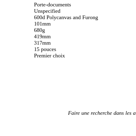
Porte-documents
Unspecified
600d Polycanvas and Furong
101mm
680g
419mm
317mm
15 pouces
Premier choix
Mes
saisies
de
recherche