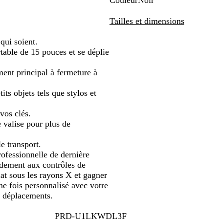
Couleur
Noir
amiser
panoramiser
panoramiser
panoramiser
panoramiser
panoramiser
N
o
Tailles et dimensions
i
r
qui soient.
rtable de 15 pouces et se déplie
ment principal à fermeture à
ts objets tels que stylos et
vos clés.
e valise pour plus de
e transport.
ofessionnelle de dernière
idement aux contrôles de
plat sous les rayons X et gagner
ne fois personnalisé avec votre
os déplacements.
PRD-U1LKWDL3F