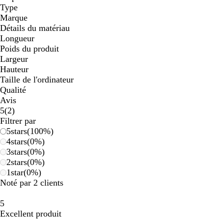
Type
Marque
Détails du matériau
Longueur
Poids du produit
Largeur
Hauteur
Taille de l'ordinateur
Qualité
Avis
2
5
(
2
)
avis
Filtrer par
5
stars
(
100
%)
4
stars
(
0
%)
3
stars
(
0
%)
2
stars
(
0
%)
1
star
(
0
%)
Noté par 2 clients
5
Excellent produit