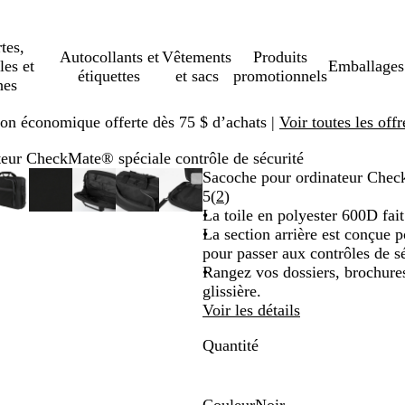
tes,
Autocollants et
Vêtements
Produits
les et
Emballages
étiquettes
et sacs
promotionnels
hes
ison économique offerte dès 75 $ d’achats |
Voir toutes les offr
eur CheckMate® spéciale contrôle de sécurité
e
é
sez
ez
Image
Zoomé
Utilisez
Cliquez
Image
Zoomé
Utilisez
Cliquez
Image
Zoomé
Utilisez
Cliquez
Image
Zoomé
Utilisez
Cliquez
Image
Zoomé
Utilisez
Cliquez
Sacoche pour ordinateur Check
able
zoomable
à
les
pour
zoomable
à
les
pour
zoomable
à
les
pour
zoomable
à
les
pour
zoomable
à
les
pour
Lire
5
(
2
)
mum
es
dir
minimum
touches
agrandir
minimum
touches
agrandir
minimum
touches
agrandir
minimum
touches
agrandir
minimum
touches
agrandir
les
La toile en polyester 600D fait 
s »
« plus »
« plus »
« plus »
« plus »
« plus »
2 avis
La section arrière est conçue p
et
et
et
et
et
pour passer aux contrôles de sé
ns »
« moins »
« moins »
« moins »
« moins »
« moins »
Rangez vos dossiers, brochures
pour
pour
pour
pour
pour
glissière.
r,
zoomer,
zoomer,
zoomer,
zoomer,
zoomer,
Voir les détails
et
et
et
et
et
Quantité
les
les
les
les
les
es
touches
touches
touches
touches
touches
ées
fléchées
fléchées
fléchées
fléchées
fléchées
pour
pour
pour
pour
pour