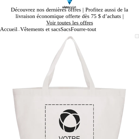
Diapositive
Découvrez nos dernières offres | Profitez aussi de la
1
livraison économique offerte dès 75 $ d’achats |
sur
Voir toutes les offres
1
Accueil
Vêtements et sacs
Sacs
Fourre-tout
...
Diapositive
Image
Zoomé
Utilisez
Cliquez
1
zoomable
à
les
pour
sur
minimum
touches
agrandir
1
« plus »
et
« moins »
pour
zoomer,
et
les
touches
fléchées
pour
panoramiser