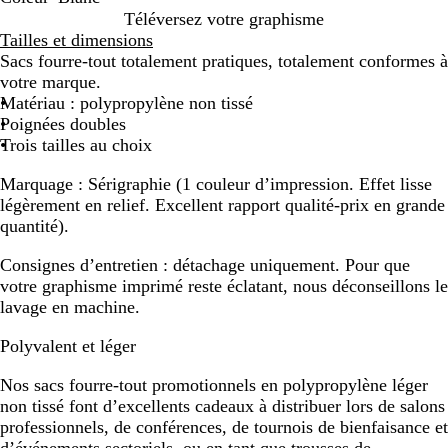
O
B
C
J
M
V
R
G
V
B
B
V
B
V
C
N
Téléversez votre graphisme
r
l
r
a
a
e
o
r
i
o
l
e
l
e
y
o
Tailles et dimensions
a
a
è
u
g
r
u
i
o
r
e
r
e
r
a
i
Sacs fourre-tout totalement pratiques, totalement conformes à
n
n
m
n
e
t
g
s
l
d
u
t
u
t
n
r
votre marque.
g
c
e
e
n
l
e
e
e
r
m
c
Matériau : polypropylène non tissé
e
t
i
t
a
o
a
h
Poignées doubles
a
m
u
i
r
a
Trois tailles au choix
e
x
i
s
Marquage :
Sérigraphie (1 couleur d’impression. Effet lisse
n
s
légèrement en relief. Excellent rapport qualité-prix en grande
e
e
quantité).
u
r
Consignes d’entretien :
détachage uniquement. Pour que
votre graphisme imprimé reste éclatant, nous déconseillons le
lavage en machine.
Polyvalent et léger
Nos sacs fourre-tout promotionnels en polypropylène léger
non tissé font d’excellents cadeaux à distribuer lors de salons
professionnels, de conférences, de tournois de bienfaisance et