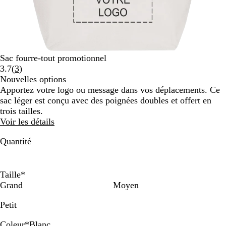
Sac fourre-tout promotionnel
Lire
3.7
(
3
)
les
Nouvelles options
3 avis
Apportez votre logo ou message dans vos déplacements. Ce
sac léger est conçu avec des poignées doubles et offert en
trois tailles.
Voir les détails
Quantité
Taille
*
Grand
Moyen
Petit
Coleur
*
Blanc