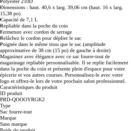
u
g
v
s
t
Polyester 210D
e
e
Dimensions : haut. 40,6 x larg. 39,06 cm (haut. 16 x larg.
15,38 po)
Capacité de 7,1 L
Repliable dans la poche du coin
Fermeture avec cordon de serrage
Relâchez le cordon pour déplier le sac
Poignée dans le même tissu que le sac (amplitude
approximative de 38 cm (15 po) de gauche à droite)
Magasinez avec élégance avec ce sac fourre-tout de
magasinage repliable personnalisable. Il se replie facilement
dans la poche du coin et présente plein d'espace pour votre
épicerie et vos autres courses. Personnalisez-le avec votre
logo et offrez-le lors de votre prochain salon professionnel.
Caractéristiques du produit
ID produit
PRD-QOOOYRGK2
Type
Sac fourre-tout
Marque
Sans marque
Poids du produit