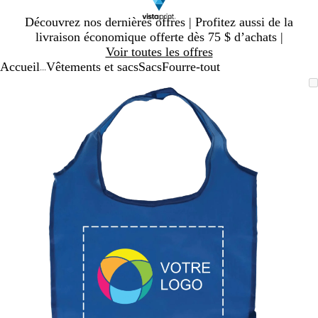
Diapositive
Découvrez nos dernières offres | Profitez aussi de la
1
livraison économique offerte dès 75 $ d’achats |
sur
Voir toutes les offres
1
Accueil
Vêtements et sacs
Sacs
Fourre-tout
...
Diapositive
Image
Zoomé
Utilisez
Cliquez
1
zoomable
à
les
pour
sur
minimum
touches
agrandir
1
« plus »
et
« moins »
pour
zoomer,
et
les
touches
fléchées
pour
panoramiser