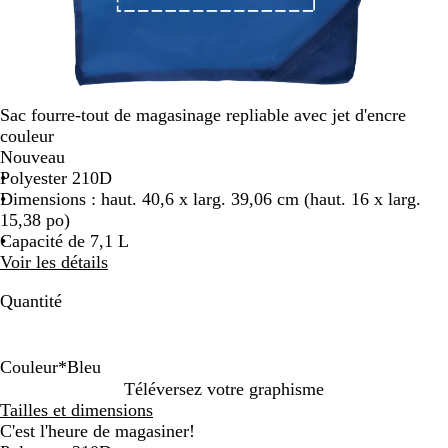
Sac fourre-tout de magasinage repliable avec jet d'encre
couleur
Nouveau
Polyester 210D
Dimensions : haut. 40,6 x larg. 39,06 cm (haut. 16 x larg.
15,38 po)
Capacité de 7,1 L
Voir les détails
Quantité
Couleur
*
Bleu
B
R
M
G
V
Téléversez votre graphisme
l
o
a
r
e
Tailles et dimensions
e
u
u
i
r
C'est l'heure de magasiner!