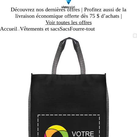
Diapositive
Découvrez nos dernières offres | Profitez aussi de la
1
livraison économique offerte dès 75 $ d’achats |
sur
Voir toutes les offres
1
Accueil
Vêtements et sacs
Sacs
Fourre-tout
...
Diapositive
Image
Zoomé
Utilisez
Cliquez
1
zoomable
à
les
pour
sur
minimum
touches
agrandir
1
« plus »
et
« moins »
pour
zoomer,
et
les
touches
fléchées
pour
panoramiser