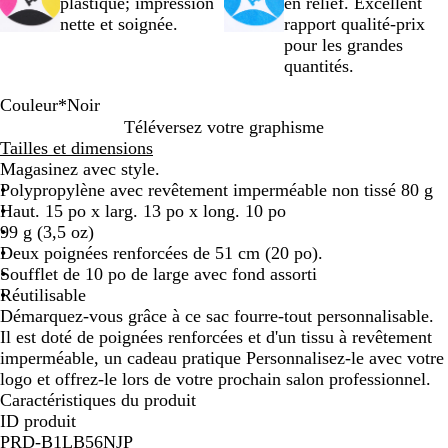
plastique; impression
en relief. Excellent
nette et soignée.
rapport qualité-prix
pour les grandes
quantités.
Couleur
*
Noir
N
B
B
R
V
V
B
V
B
G
Téléversez votre graphisme
o
l
e
o
e
i
l
e
r
r
Tailles et dimensions
i
e
i
u
r
o
e
r
u
i
Magasinez avec style.
r
u
g
g
t
l
u
t
n
s
Polypropylène avec revêtement imperméable non tissé 80 g
r
e
e
f
e
m
f
c
Haut. 15 po x larg. 13 po x long. 10 po
o
o
t
a
o
l
99 g (3,5 oz)
i
r
r
n
a
Deux poignées renforcées de 51 cm (20 po).
ê
i
c
i
Soufflet de 10 po de large avec fond assorti
t
n
é
r
Réutilisable
e
Démarquez-vous grâce à ce sac fourre-tout personnalisable.
Il est doté de poignées renforcées et d'un tissu à revêtement
imperméable, un cadeau pratique Personnalisez-le avec votre
logo et offrez-le lors de votre prochain salon professionnel.
Caractéristiques du produit
ID produit
PRD-B1LB56NJP