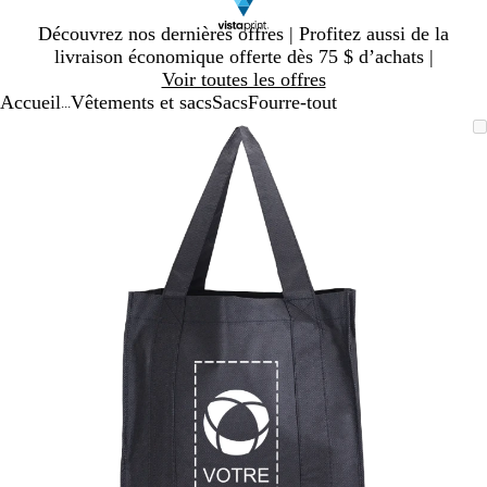
Diapositive
Découvrez nos dernières offres | Profitez aussi de la
1
livraison économique offerte dès 75 $ d’achats |
sur
Voir toutes les offres
1
Accueil
Vêtements et sacs
Sacs
Fourre-tout
...
Diapositive
Image
Zoomé
Utilisez
Cliquez
1
zoomable
à
les
pour
sur
minimum
touches
agrandir
1
« plus »
et
« moins »
pour
zoomer,
et
les
touches
fléchées
pour
panoramiser