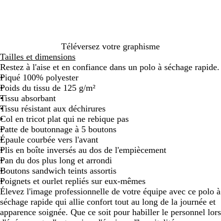
c
e
e
f
m
e
r
P
v
i
r
a
o
a
t
o
a
i
n
i
u
r
r
P
y
r
f
t
c
x
ê
i
r
a
c
e
h
t
n
i
l
e
n
Téléversez votre graphisme
e
e
s
l
s
Tailles et dimensions
r
m
e
Restez à l'aise et en confiance dans un polo à séchage rapide.
i
Piqué 100% polyester
v
Poids du tissu de 125 g/m²
i
Tissu absorbant
è
Tissu résistant aux déchirures
r
Col en tricot plat qui ne rebique pas
e
Patte de boutonnage à 5 boutons
Épaule courbée vers l'avant
Plis en boîte inversés au dos de l'empiècement
Pan du dos plus long et arrondi
Boutons sandwich teints assortis
Poignets et ourlet repliés sur eux-mêmes
Élevez l'image professionnelle de votre équipe avec ce polo à
séchage rapide qui allie confort tout au long de la journée et
apparence soignée. Que ce soit pour habiller le personnel lors