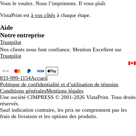
Vous le voulez. Nous l’imprimons. Il vous plaît.
è
c
r
h
VistaPrint est
à vos côtés
à chaque étape.
e
i
n
n
Aide
o
é
Notre entreprise
i
m
Trustpilot
r
o
e
y
Nos clients nous font confiance. Mention Excellent sur
T
e
Trustpilot
N
n
F
T
N
833-999-1154
Accueil
F
Politique de confidentialité et d’utilisation de témoins
Conditions générales
Mentions légales
Une société CIMPRESS
© 2001-2026 VistaPrint. Tous droits
réservés.
Sauf indication contraire, les prix ne comprennent pas les
frais de livraison et les options des produits.