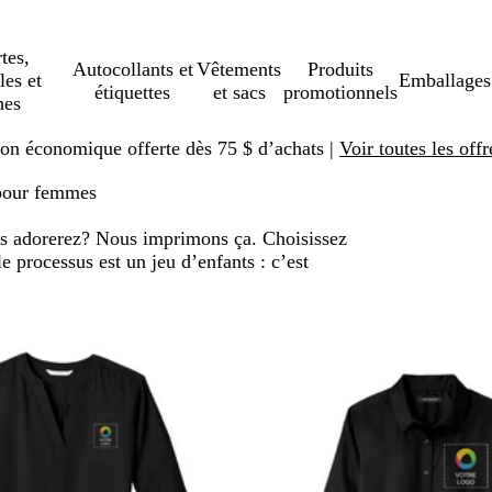
tes,
Autocollants et
Vêtements
Produits
les et
Emballages
étiquettes
et sacs
promotionnels
hes
ison économique offerte dès 75 $ d’achats |
Voir toutes les offr
pour femmes
s adorerez? Nous imprimons ça. Choisissez
le processus est un jeu d’enfants : c’est
er aux résultats filtrés