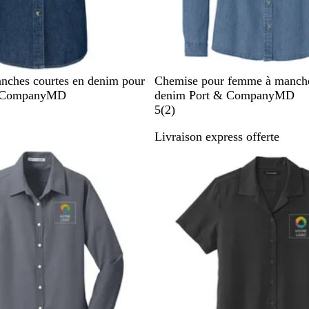
F
I
nches courtes en denim pour
Chemise pour femme à manche
a
n
& CompanyMD
denim Port & CompanyMD
d
k
2
5
(
2
)
e
B
Livraison express offerte
d
l
a
B
u
v
l
e
i
u
s
e