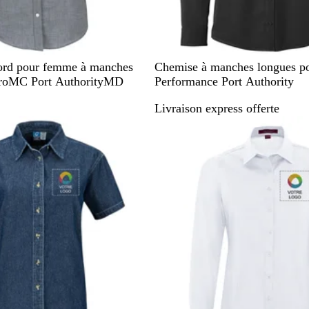
N
G
B
ord pour femme à manches
Chemise à manches longues p
o
r
l
ProMC Port AuthorityMD
Performance Port Authority
i
a
e
Livraison express offerte
r
p
u
stock
En rupture de stock
h
m
i
a
t
r
e
i
n
e