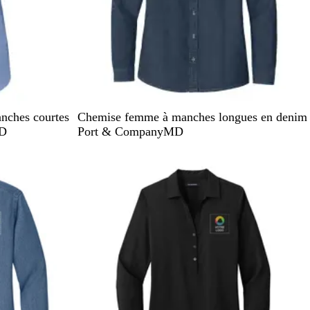
B
B
nches courtes
Chemise femme à manches longues en denim
l
l
MD
Port & CompanyMD
e
e
u
u
e
d
n
é
c
l
r
a
e
v
é