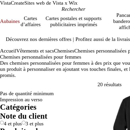
VistaCreate
Sites web de Vista x Wix
Pancar
Cartes
Cartes postales et supports
Aubaines
bandero
d’affaires
publicitaires imprimés
affic
Diapositive
Découvrez nos dernières offres | Profitez aussi de la livra
1
sur
Accueil
Vêtements et sacs
Chemises
Chemises personnalisées 
1
Chemises personnalisées pour femmes
Des chemises personnalisées pour femmes à des prix que vou
un produit à personnaliser en ajoutant vos touches finales, et 
promis.
Pass
20 résultats
Pas de quantité minimum
Impression au verso
Catégories
Note du client
4 et plus
3 et plus