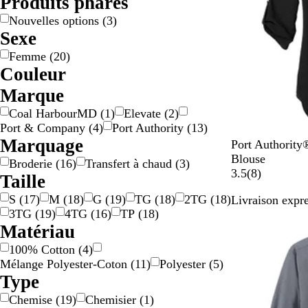
Produits phares
Nouvelles options
(
3
)
Sexe
Femme
(
20
)
Couleur
B
B
B
B
G
G
J
N
R
R
V
V
Marque
e
l
l
r
r
r
a
o
o
o
e
i
Coal HarbourMD
(
1
)
Elevate
(
2
)
i
a
e
u
i
i
u
i
s
u
r
o
Port & Company
(
4
)
Port Authority
(
13
)
g
n
u
n
s
s
n
r
e
g
t
l
Marquage
B
T
M
D
T
Port Authority
e
c
/
e
e
e
l
r
i
e
r
Blouse
a
/
t
Broderie
(
16
)
Transfert à chaud
(
3
)
a
u
s
e
u
8
3.5
(
8
)
r
o
Taille
c
e
t
p
e
g
r
S
(
17
)
M
(
18
)
G
(
19
)
TG
(
18
)
2TG
(
18
)
Livraison expre
k
B
y
O
N
a
e
3TG
(
19
)
4TG
(
16
)
TP
(
18
)
Nouvelles opti
l
S
l
a
v
n
Matériau
u
a
i
v
i
t
e
g
v
y
s
100% Cotton
(
4
)
e
e
Mélange Polyester-Coton
(
11
)
Polyester
(
5
)
Type
Chemise
(
19
)
Chemisier
(
1
)