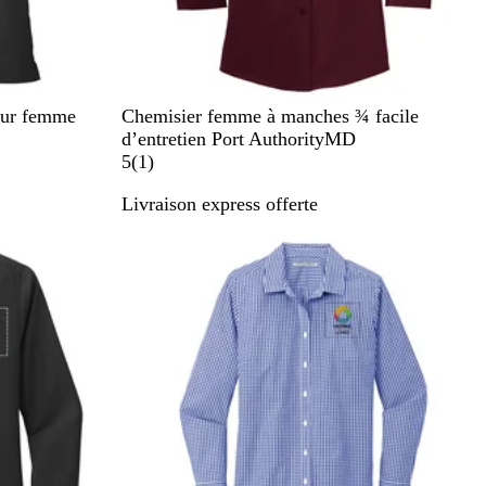
B
B
our femme
Chemisier femme à manches ¾ facile
u
l
d’entretien Port AuthorityMD
r
a
1
5
(
1
)
g
c
Livraison express offerte
u
k
a
n
v
d
i
y
s