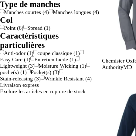
Type de manches
Manches courtes
(
4
)
Manches longues
(
4
)
Col
Point
(
6
)
Spread
(
1
)
Caractéristiques
particulières
Anti-odor
(
1
)
coupe classique
(
1
)
Easy Care
(
1
)
Entretien facile
(
1
)
N
B
B
V
B
Chemisier Oxf
Lightweight
(
3
)
Moisture Wicking
(
1
)
o
l
l
i
l
AuthorityMD
poche(s)
(
1
)
Pocket(s)
(
3
)
i
a
e
o
e
Stain-releasing
(
3
)
Wrinkle Resistant
(
4
)
r
n
u
l
u
Livraison express
c
O
e
m
Exclure les articles en rupture de stock
x
t
a
f
r
o
i
r
n
d
e