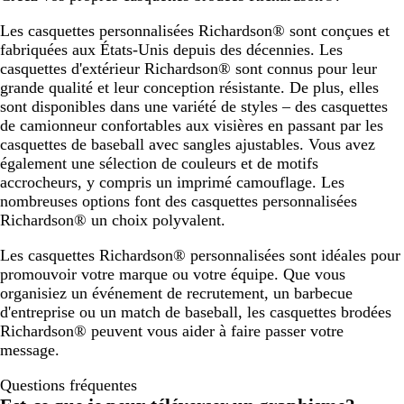
c
/
f
Les casquettes personnalisées Richardson® sont conçues et
h
g
o
fabriquées aux États-Unis depuis des décennies. Les
i
r
n
casquettes d'extérieur Richardson® sont connus pour leur
n
i
c
grande qualité et leur conception résistante. De plus, elles
é
s
é
sont disponibles dans une variété de styles – des casquettes
/
a
de camionneur confortables aux visières en passant par les
n
n
casquettes de baseball avec sangles ajustables. Vous avez
o
t
également une sélection de couleurs et de motifs
i
h
accrocheurs, y compris un imprimé camouflage. Les
r
r
nombreuses options font des casquettes personnalisées
a
Richardson® un choix polyvalent.
c
i
Les casquettes Richardson® personnalisées sont idéales pour
t
promouvoir votre marque ou votre équipe. Que vous
e
organisiez un événement de recrutement, un barbecue
d'entreprise ou un match de baseball, les casquettes brodées
Richardson® peuvent vous aider à faire passer votre
message.
Questions fréquentes