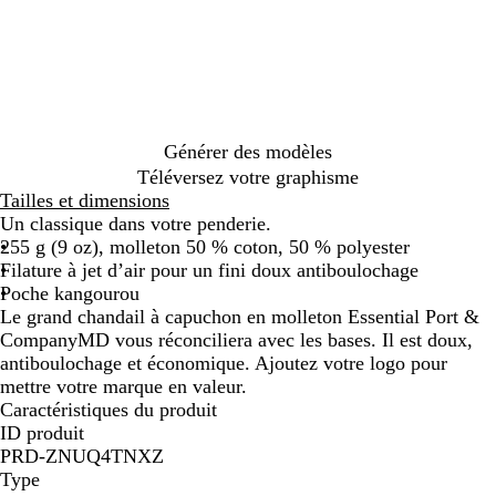
r
u
r
u
i
r
i
a
e
o
i
e
i
a
a
d
g
t
g
s
t
s
n
u
c
s
u
r
n
n
e
e
f
e
c
f
c
g
m
o
a
r
g
c
a
l
c
h
o
e
e
a
l
n
o
e
u
u
a
i
n
n
r
a
t
i
f
x
o
r
n
c
d
i
t
h
l
d
é
é
r
n
n
r
u
Générer des modèles
i
é
e
o
a
o
Téléversez votre graphisme
n
i
c
Tailles et dimensions
a
r
i
Un classique dans votre penderie.
l
t
255 g (9 oz), molleton 50 % coton, 50 % polyester
e
Filature à jet d’air pour un fini doux antiboulochage
Poche kangourou
Le grand chandail à capuchon en molleton Essential Port &
CompanyMD vous réconciliera avec les bases. Il est doux,
antiboulochage et économique. Ajoutez votre logo pour
mettre votre marque en valeur.
Caractéristiques du produit
ID produit
PRD-ZNUQ4TNXZ
Type