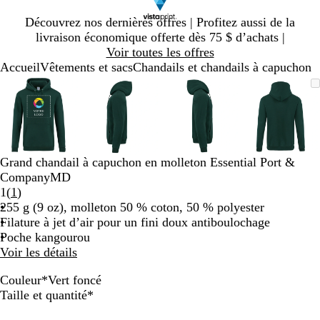
Diapositive
Découvrez nos dernières offres | Profitez aussi de la
1
livraison économique offerte dès 75 $ d’achats |
sur
Voir toutes les offres
1
Accueil
Vêtements et sacs
Chandails et chandails à capuchon
Diapositive
Image
Zoomé
Utilisez
Cliquez
Image
Zoomé
Utilisez
Cliquez
Image
Zoomé
Utilisez
Cliquez
Image
Zoomé
Utilisez
Cliquez
1
zoomable
à
les
pour
zoomable
à
les
pour
zoomable
à
les
pour
zoomab
à
les
pour
sur
minimum
touches
agrandir
minimum
touches
agrandir
minimum
touches
agrandir
minim
touches
agrandi
4
« plus »
« plus »
« plus »
« plus 
et
et
et
et
« moins »
« moins »
« moins »
« moins
Grand chandail à capuchon en molleton Essential Port &
pour
pour
pour
pour
CompanyMD
zoomer,
zoomer,
zoomer,
zoomer
Lire
1
(
1
)
et
et
et
et
les
255 g (9 oz), molleton 50 % coton, 50 % polyester
les
les
les
les
1 avis
Filature à jet d’air pour un fini doux antiboulochage
touches
touches
touches
touches
Poche kangourou
fléchées
fléchées
fléchées
fléchée
Voir les détails
pour
pour
pour
pour
panoramiser
panoramiser
panoramiser
panoram
Couleur
*
Vert foncé
B
R
V
R
G
V
G
O
B
C
G
B
N
O
B
Obligatoire
Taille et quantité
*
o
o
e
o
r
e
r
r
l
h
r
l
o
r
l