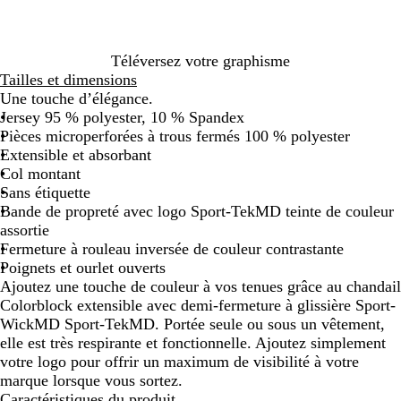
r
g
n
n
a
o
r
t
t
r
u
i
h
h
i
g
s
r
r
n
Téléversez votre graphisme
e
a
a
a
e
Tailles et dimensions
n
c
c
/
Une touche d’élégance.
t
i
i
g
Jersey 95 % polyester, 10 % Spandex
h
t
t
r
Pièces microperforées à trous fermés 100 % polyester
r
e
e
i
Extensible et absorbant
a
/
/
s
Col montant
c
b
o
a
Sans étiquette
i
l
r
n
Bande de propreté avec logo Sport-TekMD teinte de couleur
t
e
a
t
assortie
e
u
n
h
Fermeture à rouleau inversée de couleur contrastante
r
g
r
Poignets et ourlet ouverts
o
e
a
Ajoutez une touche de couleur à vos tenues grâce au chandail
i
c
Colorblock extensible avec demi-fermeture à glissière Sport-
i
WickMD Sport-TekMD. Portée seule ou sous un vêtement,
t
elle est très respirante et fonctionnelle. Ajoutez simplement
e
votre logo pour offrir un maximum de visibilité à votre
marque lorsque vous sortez.
Caractéristiques du produit