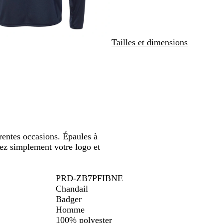
r
r
t
panoramiser
a
i
e
p
n
/
h
e
n
Tailles et dimensions
i
/
o
t
g
i
e
r
r
a
p
h
i
t
e
érentes occasions. Épaules à
z simplement votre logo et
PRD-ZB7PFIBNE
Chandail
Badger
Homme
100% polyester