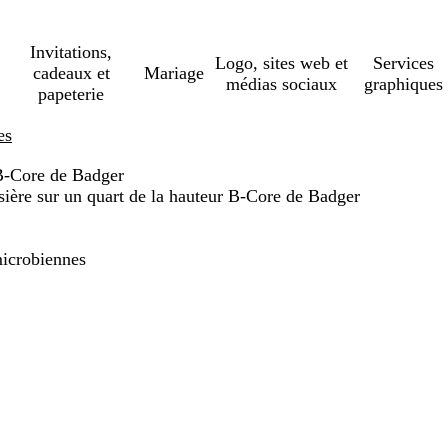
Invitations,
Logo, sites web et
Services
cadeaux et
Mariage
médias sociaux
graphiques
papeterie
es
 B-Core de Badger
sière sur un quart de la hauteur B-Core de Badger
microbiennes