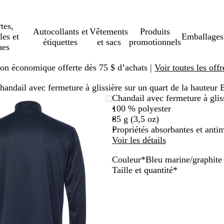
tes,
Autocollants et
Vêtements
Produits
les et
Emballages
étiquettes
et sacs
promotionnels
hes
ison économique offerte dès 75 $ d’achats |
Voir toutes les offr
handail avec fermeture à glissière sur un quart de la hauteur
Image
Zoomé
Utilisez
Cliquez
Chandail avec fermeture à glis
zoomable
à
les
pour
100 % polyester
minimum
touches
agrandir
85 g (3,5 oz)
« plus »
Propriétés absorbantes et anti
et
Voir les détails
« moins »
Couleur
*
Bleu marine/graphite
pour
N
B
G
Obligatoire
Taille et quantité
*
zoomer,
o
l
r
et
i
e
a
les
r
u
p
touches
/
m
h
fléchées
g
a
i
pour