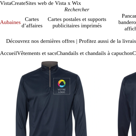
VistaCreate
Sites web de Vista x Wix
Pancar
Cartes
Cartes postales et supports
Aubaines
bandero
d’affaires
publicitaires imprimés
affic
Diapositive
Découvrez nos dernières offres | Profitez aussi de la livra
1
sur
Accueil
Vêtements et sacs
Chandails et chandails à capuchon
C
1
Diapositive
Image
Zoomé
Utilisez
Cliquez
1
zoomable
à
les
pour
sur
minimum
touches
agrandir
2
« plus »
et
« moins »
pour
zoomer,
et
les
touches
fléchées
pour