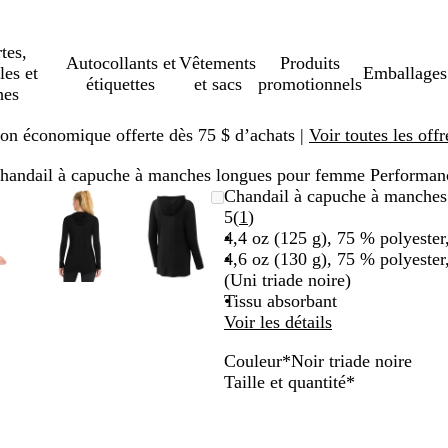
tes,
Autocollants et
Vêtements
Produits
les et
Emballages
étiquettes
et sacs
promotionnels
hes
ison économique offerte dès 75 $ d’achats |
Voir toutes les offr
handail à capuche à manches longues pour femme Performan
mage
oomé
ilisez
iquez
Image
Zoomé
Utilisez
Cliquez
Image
Zoomé
Utilisez
Cliquez
Chandail à capuche à manches
omable
s
ur
zoomable
à
les
pour
zoomable
à
les
pour
Lire
5
(
1
)
inimum
uches
randir
minimum
touches
agrandir
minimum
touches
agrandir
les
4,4 oz (125 g), 75 % polyest
plus »
« plus »
« plus »
1 avis
4,6 oz (130 g), 75 % polyest
et
et
(Uni triade noire)
moins »
« moins »
« moins »
Tissu absorbant
ur
pour
pour
Voir les détails
omer,
zoomer,
zoomer,
Couleur
*
Noir triade noire
et
et
N
G
B
B
G
Obligatoire
Taille et quantité
*
s
les
les
o
r
l
l
r
uches
touches
touches
i
i
e
e
i
échées
fléchées
fléchées
r
s
u
u
s
ur
pour
pour