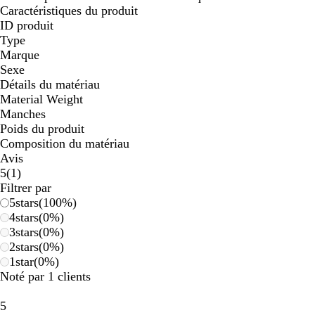
Caractéristiques du produit
ID produit
Type
Marque
Sexe
Détails du matériau
Material Weight
Manches
Poids du produit
Composition du matériau
Avis
1
5
(
1
)
avis
Filtrer par
5
stars
(
100
%)
4
stars
(
0
%)
3
stars
(
0
%)
2
stars
(
0
%)
1
star
(
0
%)
Noté par 1 clients
5