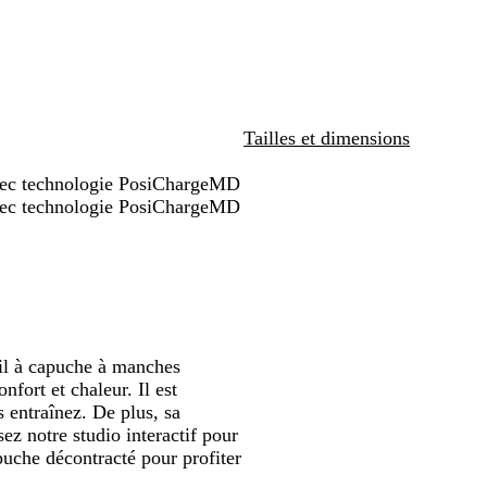
t
f
r
m
c
noramiser
panoramiser
panoramiser
r
o
o
a
l
i
n
y
r
a
a
c
a
i
i
d
é
l
n
r
e
c
c
e
c
Tailles et dimensions
n
h
h
c
h
o
i
i
h
i
avec technologie PosiChargeMD
i
n
n
i
n
avec technologie PosiChargeMD
r
é
é
n
é
e
é
il à capuche à manches
fort et chaleur. Il est
 entraînez. De plus, sa
ez notre studio interactif pour
puche décontracté pour profiter