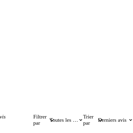
Filtrer
Trier
par
par