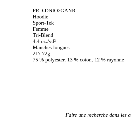
PRD-DNIO2GANR
Hoodie
Sport-Tek
Femme
Tri-Blend
4.4 oz./yd²
Manches longues
217.72g
75 % polyester, 13 % coton, 12 % rayonne
Mes
saisies
de