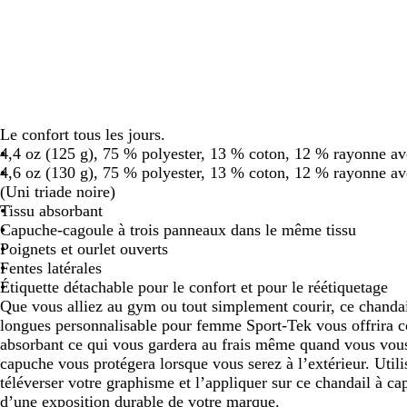
panoramiser
panoramiser
panoramiser
panoramiser
pa
Le confort tous les jours.
4,4 oz (125 g), 75 % polyester, 13 % coton, 12 % rayonne 
4,6 oz (130 g), 75 % polyester, 13 % coton, 12 % rayonne 
(Uni triade noire)
Tissu absorbant
Capuche-cagoule à trois panneaux dans le même tissu
Poignets et ourlet ouverts
Fentes latérales
Étiquette détachable pour le confort et pour le réétiquetage
Que vous alliez au gym ou tout simplement courir, ce chanda
longues personnalisable pour femme Sport-Tek vous offrira con
absorbant ce qui vous gardera au frais même quand vous vous
capuche vous protégera lorsque vous serez à l’extérieur. Utilis
téléverser votre graphisme et l’appliquer sur ce chandail à ca
d’une exposition durable de votre marque.