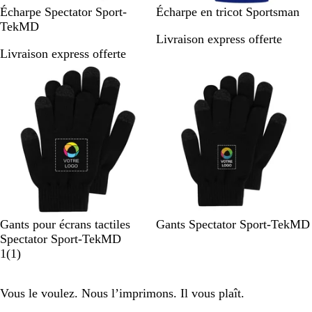
N
B
R
R
B
B
B
B
G
Écharpe Spectator Sport-
Écharpe en tricot Sportsman
o
l
o
o
o
l
l
o
r
TekMD
Livraison express offerte
i
e
u
u
r
e
e
r
i
Livraison express offerte
r
u
g
g
d
u
u
d
s
/
m
e
e
e
r
m
e
a
G
a
/
v
a
o
a
a
n
r
r
B
i
u
i
r
u
t
i
i
l
f
x
i
x
h
s
n
a
/
/
n
r
a
e
n
B
B
e
a
c
/
c
l
l
c
i
O
a
a
i
e
r
n
n
t
r
c
c
e
/
N
B
B
B
T
T
T
Gants pour écrans tactiles
Gants Spectator Sport-TekMD
N
o
l
l
l
r
r
r
Spectator Sport-TekMD
o
i
e
e
1
a
u
u
u
1
(
1
)
i
r
u
u
c
e
e
e
r
r
m
a
k
N
R
R
Vous le voulez. Nous l’imprimons. Il vous plaît.
o
a
v
a
e
o
y
r
i
v
d
y