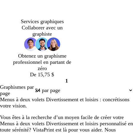
c
é
b
n
o
a
r
b
s
n
n
n
n
n
n
n
l
o
l
c
o
l
a
o
o
o
o
o
o
o
Services graphiques
a
i
i
i
s
e
u
i
i
i
i
i
i
i
Collaborer avec un
n
r
v
e
e
u
m
r
r
r
r
r
r
r
graphiste
c
e
r
c
p
o
l
â
n
a
l
Obtenez un graphisme
i
e
professionnel en partant de
r
zéro
De 15,75 $
1
Page
Graphismes par
1
page
Menus à deux volets Divertissement et loisirs : concrétisons
votre vision.
Vous êtes à la recherche d’un moyen facile de créer votre
Menus à deux volets Divertissement et loisirs personnalisé en
toute sérénité? VistaPrint est là pour vous aider. Nous