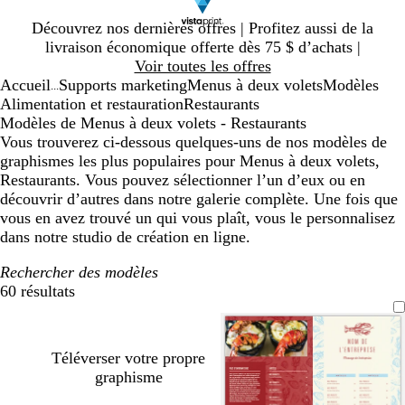
Diapositive
Découvrez nos dernières offres | Profitez aussi de la
1
livraison économique offerte dès 75 $ d’achats |
sur
Voir toutes les offres
1
Accueil
Supports marketing
Menus à deux volets
Modèles
...
Alimentation et restauration
Restaurants
Modèles de Menus à deux volets - Restaurants
Vous trouverez ci-dessous quelques-uns de nos modèles de
graphismes les plus populaires pour Menus à deux volets,
Restaurants. Vous pouvez sélectionner l’un d’eux ou en
découvrir d’autres dans notre galerie complète. Une fois que
vous en avez trouvé un qui vous plaît, vous le personnalisez
dans notre studio de création en ligne.
Rechercher des modèles
60 résultats
Filtres
Téléverser votre propre
graphisme