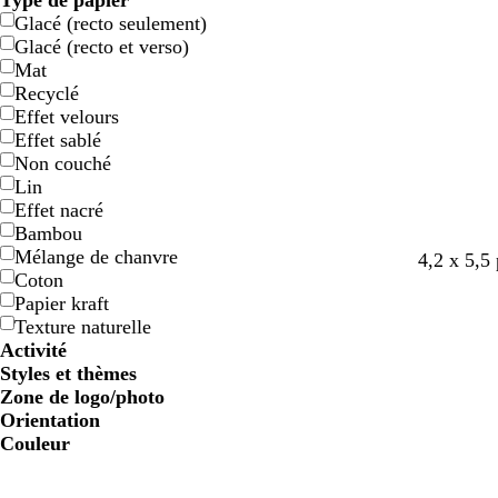
Type de papier
Glacé (recto seulement)
Glacé (recto et verso)
Mat
Recyclé
Effet velours
Effet sablé
Non couché
Lin
Effet nacré
Bambou
Mélange de chanvre
b
c
g
g
b
o
b
4,2 x 5,5
Coton
l
r
r
r
l
l
l
Papier kraft
a
è
i
i
a
i
e
Texture naturelle
n
m
s
s
n
v
u
Activité
c
e
c
f
c
e
s
Styles et thèmes
l
o
a
Zone de logo/photo
a
n
r
Orientation
i
c
c
Couleur
r
é
e
l
l