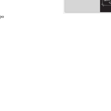
 po
nt
nt