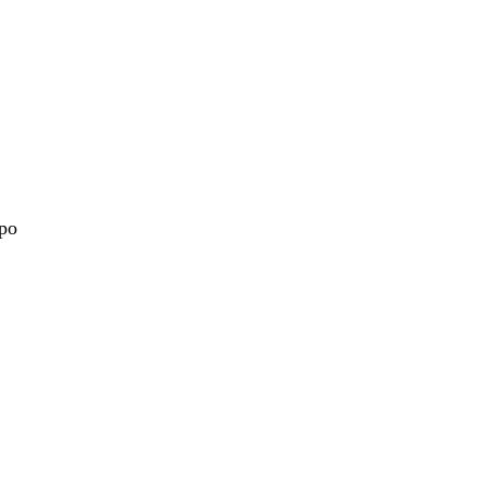
 po
nt