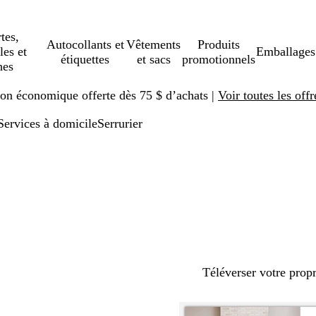
tes,
Autocollants et
Vêtements
Produits
les et
Emballages
étiquettes
et sacs
promotionnels
hes
ison économique offerte dès 75 $ d’achats |
Voir toutes les offr
Services à domicile
Serrurier
Téléverser votre prop