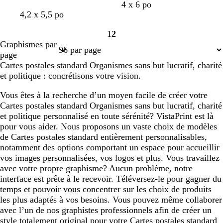
m
b
b
n
b
4 x 6 po
b
b
b
o
é
m
m
b
a
l
l
o
l
4,2 x 5,5 po
l
l
l
r
m
a
a
r
u
e
e
i
e
1
2
e
e
e
a
e
u
r
u
v
u
u
r
u
Page
Page
Graphismes par
u
u
u
n
r
v
r
n
e
f
p
s
1
2
page
f
f
p
g
a
e
o
f
o
â
a
Cartes postales standard Organismes sans but lucratif, charité
o
o
â
e
u
f
n
o
n
l
r
et politique : concrétisons votre vision.
n
n
l
d
o
c
n
c
e
c
c
c
e
e
n
l
c
é
e
Vous êtes à la recherche d’un moyen facile de créer votre
é
é
c
a
é
l
Cartes postales standard Organismes sans but lucratif, charité
é
i
l
et politique personnalisé en toute sérénité? VistaPrint est là
r
e
pour vous aider. Nous proposons un vaste choix de modèles
de Cartes postales standard entièrement personnalisables,
notamment des options comportant un espace pour accueillir
vos images personnalisées, vos logos et plus. Vous travaillez
avec votre propre graphisme? Aucun problème, notre
interface est prête à le recevoir. Téléversez-le pour gagner du
temps et pouvoir vous concentrer sur les choix de produits
les plus adaptés à vos besoins. Vous pouvez même collaborer
avec l’un de nos graphistes professionnels afin de créer un
style totalement original pour votre Cartes postales standard