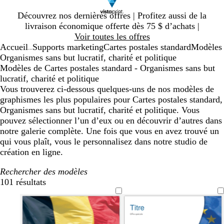
Diapositive
Découvrez nos dernières offres | Profitez aussi de la
1
livraison économique offerte dès 75 $ d’achats |
sur
Voir toutes les offres
1
Accueil
Supports marketing
Cartes postales standard
Modèles
...
Organismes sans but lucratif, charité et politique
Modèles de Cartes postales standard - Organismes sans but
lucratif, charité et politique
Vous trouverez ci-dessous quelques-uns de nos modèles de
graphismes les plus populaires pour Cartes postales standard,
Organismes sans but lucratif, charité et politique. Vous
pouvez sélectionner l’un d’eux ou en découvrir d’autres dans
notre galerie complète. Une fois que vous en avez trouvé un
qui vous plaît, vous le personnalisez dans notre studio de
création en ligne.
Rechercher des modèles
101 résultats
Filtres