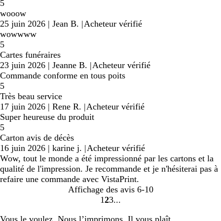
5
wooow
25 juin 2026
|
Jean B.
|
Acheteur vérifié
wowwww
5
Cartes funéraires
23 juin 2026
|
Jeanne B.
|
Acheteur vérifié
Commande conforme en tous poits
5
Très beau service
17 juin 2026
|
Rene R.
|
Acheteur vérifié
Super heureuse du produit
5
Carton avis de décès
16 juin 2026
|
karine j.
|
Acheteur vérifié
Wow, tout le monde a été impressionné par les cartons et la
qualité de l'impression. Je recommande et je n'hésiterai pas à
refaire une commande avec VistaPrint.
Affichage des avis
6-10
1
2
3
Accéder
Accéder
Accéder
à
à
à
Vous le voulez. Nous l’imprimons. Il vous plaît.