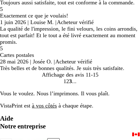
Toujours aussi satisfaite, tout est conforme à la commande.
5
Exactement ce que je voulais!
1 juin 2026
|
Louise M.
|
Acheteur vérifié
La qualité de l'impression, le fini velours, les coins arrondis,
tout est parfait! Et le tout a été livré exactement au moment
promis.
5
Cartes postales
28 mai 2026
|
Josée O.
|
Acheteur vérifié
Très belles et de bonnes qualités. Je suis très satisfaite.
Affichage des avis
11-15
1
2
3
Accéder
Accéder
Accéder
à
à
à
Vous le voulez. Nous l’imprimons. Il vous plaît.
la
la
la
page
page
page
VistaPrint est
à vos côtés
à chaque étape.
Aide
Notre entreprise