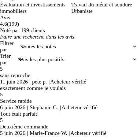
Évaluation et investissements
Travail du métal et soudure
immobiliers
Urbaniste
Avis
199
4.6
(
199
)
avis
Noté par 199 clients
Mes
saisies
Filtrer
de
par
recherche
Trier
par
5
sans reproche
11 juin 2026
|
pete p.
|
Acheteur vérifié
exactement comme je voulais
5
Service rapide
6 juin 2026
|
Stephanie G.
|
Acheteur vérifié
Tout était parfait!
5
Deuxième commande
5 juin 2026
|
Marie-France W.
|
Acheteur vérifié