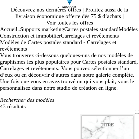
Diapositive
Découvrez nos dernières offres | Profitez aussi de la
1
livraison économique offerte dès 75 $ d’achats |
sur
Voir toutes les offres
1
Accueil
Supports marketing
Cartes postales standard
Modèles
...
Construction et immobilier
Carrelages et revêtements
Modèles de Cartes postales standard - Carrelages et
revêtements
Vous trouverez ci-dessous quelques-uns de nos modèles de
graphismes les plus populaires pour Cartes postales standard,
Carrelages et revêtements. Vous pouvez sélectionner l’un
d’eux ou en découvrir d’autres dans notre galerie complète.
Une fois que vous en avez trouvé un qui vous plaît, vous le
personnalisez dans notre studio de création en ligne.
Rechercher des modèles
43 résultats
Filtres