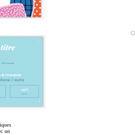
iques
ec un