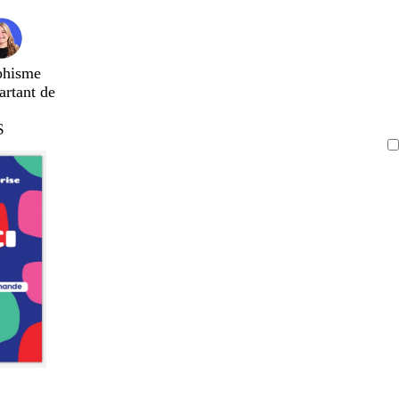
phisme
artant de
$