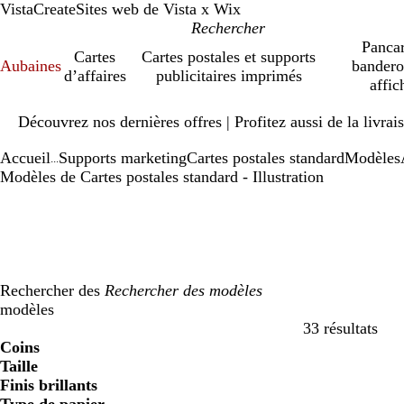
VistaCreate
Sites web de Vista x Wix
Pancar
Cartes
Cartes postales et supports
Aubaines
bandero
d’affaires
publicitaires imprimés
affic
Diapositive
Découvrez nos dernières offres | Profitez aussi de la livra
1
sur
Accueil
Supports marketing
Cartes postales standard
Modèles
1
...
Modèles de Cartes postales standard - Illustration
Rechercher des
modèles
33 résultats
Filtres
Coins
Taille
Finis brillants