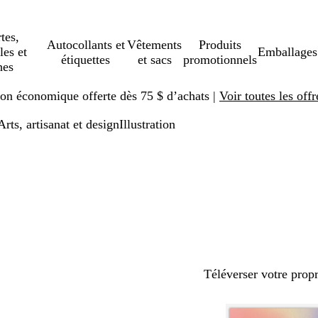
tes,
Autocollants et
Vêtements
Produits
les et
Emballages
étiquettes
et sacs
promotionnels
hes
ison économique offerte dès 75 $ d’achats |
Voir toutes les offr
Arts, artisanat et design
Illustration
Téléverser votre prop