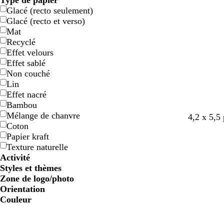
Type de papier
Glacé (recto seulement)
Glacé (recto et verso)
Mat
Recyclé
Effet velours
Effet sablé
Non couché
Lin
Effet nacré
Bambou
Mélange de chanvre
4,2 x 5,5
Coton
Papier kraft
Texture naturelle
Activité
Styles et thèmes
Zone de logo/photo
Orientation
Couleur