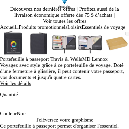
Diapositive
Découvrez nos dernières offres | Profitez aussi de la
1
livraison économique offerte dès 75 $ d’achats |
sur
Voir toutes les offres
1
Accueil
Produits promotionnels
Loisirs
Essentiels de voyage
...
Diapositive
Image
Zoomé
Utilisez
Cliquez
Image
Zoomé
Utilisez
Cliquez
Image
Zoomé
Utilisez
Cliquez
Image
Zoomé
Utilisez
Cliquez
Image
Zoom
Utilis
Cliqu
1
zoomable
à
les
pour
zoomable
à
les
pour
zoomable
à
les
pour
zoomable
à
les
pour
zooma
à
les
pour
sur
minimum
touches
agrandir
minimum
touches
agrandir
minimum
touches
agrandir
minimum
touches
agrandir
mini
touch
agrand
5
« plus »
« plus »
« plus »
« plus »
« plus
et
et
et
et
et
Portefeuille à passeport Travis & WellsMD Lennox
« moins »
« moins »
« moins »
« moins »
« moi
Voyagez avec style grâce à ce portefeuille de voyage. Doté
pour
pour
pour
pour
pour
d'une fermeture à glissière, il peut contenir votre passeport,
zoomer,
zoomer,
zoomer,
zoomer,
zoome
vos documents et jusqu'à quatre cartes.
et
et
et
et
et
Voir les détails
les
les
les
les
les
touches
touches
touches
touches
touch
Quantité
fléchées
fléchées
fléchées
fléchées
fléché
pour
pour
pour
pour
pour
panoramiser
panoramiser
panoramiser
panoramiser
panor
Couleur
Noir
N
Téléversez votre graphisme
o
Ce portefeuille à passeport permet d'organiser l'essentiel.