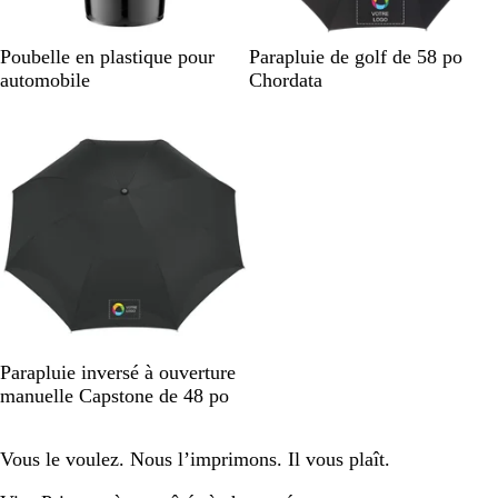
B
R
N
N
N
B
B
Poubelle en plastique pour
Parapluie de golf de 58 po
l
o
o
o
o
l
l
automobile
Chordata
e
u
i
i
i
e
e
En rupture de stock
u
g
r
r
r
u
u
e
/
r
m
b
o
a
l
i
r
a
/
i
n
b
n
c
l
e
a
/
n
b
c
l
a
N
Parapluie inversé à ouverture
n
o
manuelle Capstone de 48 po
c
i
r
Vous le voulez. Nous l’imprimons. Il vous plaît.