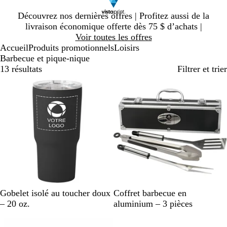
Diapositive
Découvrez nos dernières offres | Profitez aussi de la
1
livraison économique offerte dès 75 $ d’achats |
sur
Voir toutes les offres
1
Accueil
Produits promotionnels
Loisirs
Barbecue et pique-nique
13 résultats
Filtrer et trier
Succès de vente
N
B
B
B
G
N
Gobelet isolé au toucher doux
Coffret barbecue en
o
o
l
l
r
o
– 20 oz.
aluminium – 3 pièces
i
r
a
e
i
i
Nouveau
r
d
n
u
s
r