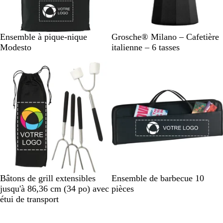
N
C
Ensemble à pique-nique
Grosche® Milano – Cafetière
o
h
Modesto
italienne – 6 tasses
i
r
r
o
m
é
/
N
o
i
r
N
N
Bâtons de grill extensibles
Ensemble de barbecue 10
o
o
jusqu'à 86,36 cm (34 po) avec
pièces
i
i
étui de transport
r
r
En rupture de stock
En rupture de stock