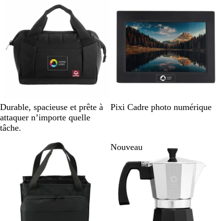
e
c
a
u
x
N
N
N
Durable, spacieuse et prête à
Pixi Cadre photo numérique
o
o
o
attaquer n’importe quelle
i
i
i
tâche.
r
s
r
Nouveau
e
t
t
e