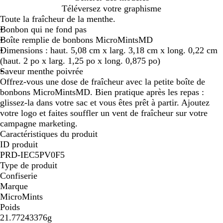
l
Téléversez votre graphisme
a
Toute la fraîcheur de la menthe.
n
Bonbon qui ne fond pas
c
Boîte remplie de bonbons MicroMintsMD
Dimensions : haut. 5,08 cm x larg. 3,18 cm x long. 0,22 cm
(haut. 2 po x larg. 1,25 po x long. 0,875 po)
Saveur menthe poivrée
Offrez-vous une dose de fraîcheur avec la petite boîte de
bonbons MicroMintsMD. Bien pratique après les repas :
glissez-la dans votre sac et vous êtes prêt à partir. Ajoutez
votre logo et faites souffler un vent de fraîcheur sur votre
campagne marketing.
Caractéristiques du produit
ID produit
PRD-IEC5PV0F5
Type de produit
Confiserie
Marque
MicroMints
Poids
21.77243376g