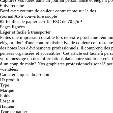
Capturez vos idées dans un journal personnalisé et élégant p
panoramiser
panoramiser
pan
Polyuréthane
Bord avec couture de couleur contrastante sur le dos.
Journal A5 à couverture souple
32 feuilles de papier certifié FSC de 70 g/m²
Pages lignées
Léger et facile à transporter
Faites une impression durable lors de votre prochaine réunio
élégant, doté d'une couture distinctive de couleur contrastante
des notes lors d'événements professionnels, il comprend des 
pensées organisées et accessibles. Cet article est facile à pers
votre message ou des informations dans notre studio de créati
d’un coup de main? Nos graphistes professionnels sont là pou
vos idées.
Caractéristiques du produit
ID produit
Type
Marque
Poids
Largeur
Hauteur
Type de papier