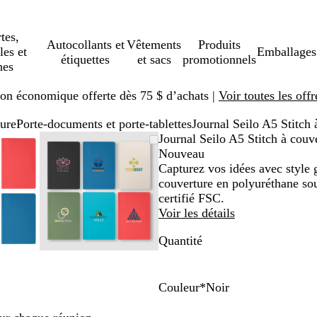
tes,
Autocollants et
Vêtements
Produits
les et
Emballages
étiquettes
et sacs
promotionnels
hes
ison économique offerte dès 75 $ d’achats |
Voir toutes les offr
ture
Porte-documents et porte-tablettes
Journal Seilo A5 Stitch 
ge
omé
isez
quez
Image
Zoomé
Utilisez
Cliquez
Journal Seilo A5 Stitch à couv
mable
r
zoomable
à
les
pour
Nouveau
nimum
ches
andir
minimum
touches
agrandir
Capturez vos idées avec style 
us »
« plus »
couverture en polyuréthane sou
et
certifié FSC.
oins »
« moins »
Voir les détails
r
pour
Quantité
mer,
zoomer,
et
les
ches
touches
Couleur
*
Noir
hées
fléchées
S
R
B
B
N
r
pour
a
o
l
l
o