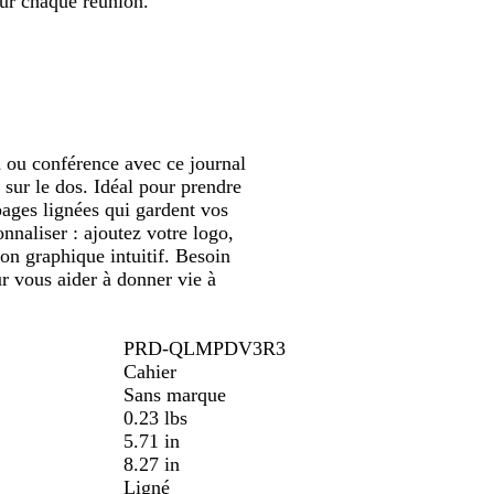
our chaque réunion.
oramiser
panoramiser
b
u
e
e
i
l
g
u
u
r
e
e
s
m
a
a
r
r
c
i
e
n
n ou conférence avec ce journal
l
e
 sur le dos. Idéal pour prendre
l
pages lignées qui gardent vos
e
onnaliser : ajoutez votre logo,
on graphique intuitif. Besoin
r vous aider à donner vie à
PRD-QLMPDV3R3
Cahier
Sans marque
0.23 lbs
5.71 in
8.27 in
Ligné