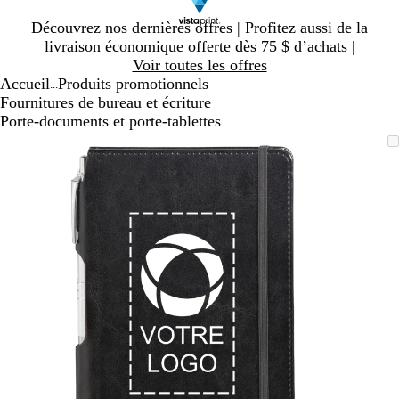
Diapositive
Découvrez nos dernières offres | Profitez aussi de la
1
livraison économique offerte dès 75 $ d’achats |
sur
Voir toutes les offres
1
Accueil
Produits promotionnels
...
Fournitures de bureau et écriture
Porte-documents et porte-tablettes
Diapositive
Image
Zoomé
Utilisez
Cliquez
1
zoomable
à
les
pour
sur
minimum
touches
agrandir
1
« plus »
et
« moins »
pour
zoomer,
et
les
touches
fléchées
pour
panoramiser