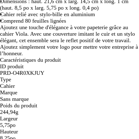
u
r
Dimensions : haut. 21,6 cm x larg. 14,5 cm x long. 1 cm
m
(haut. 8,5 po x larg. 5,75 po x long. 0,4 po)
a
Cahier relié avec stylo-bille en aluminium
r
Comprend 80 feuilles lignées
i
Ajoutez une touche d'élégance à votre papeterie grâce au
n
cahier Viola. Avec une couverture imitant le cuir et un stylo
e
élégant, cet ensemble sera le reflet positif de votre travail.
Ajoutez simplement votre logo pour mettre votre entreprise à
l’honneur.
Caractéristiques du produit
ID produit
PRD-O4R0XKJUY
Type
Cahier
Marque
Sans marque
Poids du produit
244,94g
Largeur
5,75po
Hauteur
8,25po