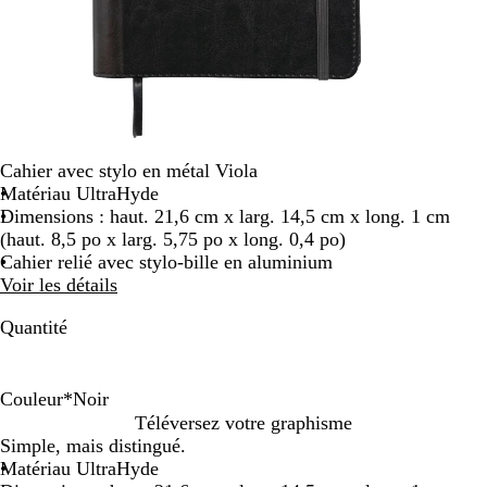
Cahier avec stylo en métal Viola
Matériau UltraHyde
Dimensions : haut. 21,6 cm x larg. 14,5 cm x long. 1 cm
(haut. 8,5 po x larg. 5,75 po x long. 0,4 po)
Cahier relié avec stylo-bille en aluminium
Voir les détails
Quantité
Couleur
*
Noir
B
N
Téléversez votre graphisme
l
o
Simple, mais distingué.
e
i
Matériau UltraHyde