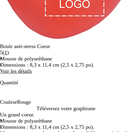
Boule anti-stress Coeur
Lire
5
(
1
)
les
Mousse de polyuréthane
1 avis
Dimensions : 8,3 x 11,4 cm (2,5 x 2,75 po).
Voir les détails
Quantité
Couleur
Rouge
R
Téléversez votre graphisme
o
Un grand coeur.
u
Mousse de polyuréthane
g
Dimensions : 8,3 x 11,4 cm (2,5 x 2,75 po).