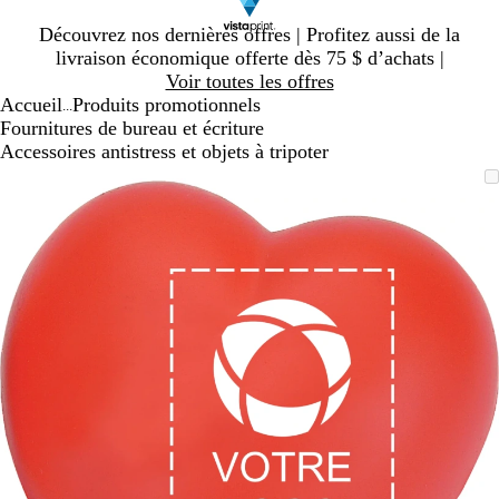
Diapositive
Découvrez nos dernières offres | Profitez aussi de la
1
livraison économique offerte dès 75 $ d’achats |
sur
Voir toutes les offres
1
Accueil
Produits promotionnels
...
Fournitures de bureau et écriture
Accessoires antistress et objets à tripoter
Diapositive
Image
Zoomé
Utilisez
Cliquez
1
zoomable
à
les
pour
sur
minimum
touches
agrandir
1
« plus »
et
« moins »
pour
zoomer,
et
les
touches
fléchées
pour
panoramiser