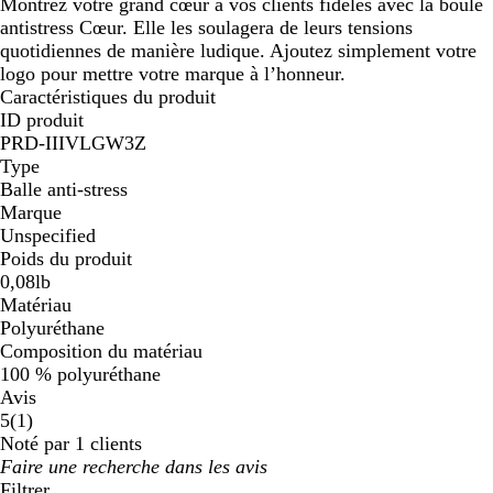
e
Montrez votre grand cœur à vos clients fidèles avec la boule
antistress Cœur. Elle les soulagera de leurs tensions
quotidiennes de manière ludique. Ajoutez simplement votre
logo pour mettre votre marque à l’honneur.
Caractéristiques du produit
ID produit
PRD-IIIVLGW3Z
Type
Balle anti-stress
Marque
Unspecified
Poids du produit
0,08lb
Matériau
Polyuréthane
Composition du matériau
100 % polyuréthane
Avis
1
5
(
1
)
avis
Noté par 1 clients
Mes
saisies
Filtrer