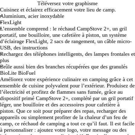
O
Téléversez votre graphisme
r
Cuisinez et éclairez efficacement votre lieu de camp.
a
Aluminium, acier inoxydable
n
FlexLight
g
L’ensemble comprend : le réchaud CampStove 2+, un gril
e
portatif, une bouilloire, une cafetière à piston, un système
d’éclairage FlexLight, 2 sacs de rangement, un câble micro-
USB, des instructions
Rechargez des téléphones intelligents, des lampes frontales et
plus
Brûle aussi bien des branches récupérées que des granulés
BioLite BioFuel
Améliorez votre expérience culinaire en camping grâce à cet
ensemble de cuisine polyvalent pour l’extérieur. Produisez de
l’électricité et profitez de flammes sans fumée, grâce au
dispositif primé CampStove 2+, complété par un gril portatif
léger, une bouilloire et des accessoires pour cafetière à
piston. Que ce soit pour préparer des repas, recharger des
appareils ou simplement profiter de la chaleur d’un feu de
camp, ce réchaud de camping a tout ce qu’il faut. Il est facile
à personnaliser : ajoutez votre logo, votre message ou des