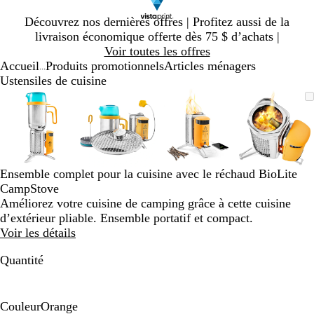
Diapositive
Découvrez nos dernières offres | Profitez aussi de la
1
livraison économique offerte dès 75 $ d’achats |
sur
Voir toutes les offres
1
Accueil
Produits promotionnels
Articles ménagers
...
Ustensiles de cuisine
Diapositive
Image
Zoomé
Utilisez
Cliquez
Image
Zoomé
Utilisez
Cliquez
Image
Zoomé
Utilisez
Cliquez
Image
Zoomé
Utilisez
Cliquez
1
zoomable
à
les
pour
zoomable
à
les
pour
zoomable
à
les
pour
zoomab
à
les
pour
sur
minimum
touches
agrandir
minimum
touches
agrandir
minimum
touches
agrandir
minim
touches
agrandi
4
« plus »
« plus »
« plus »
« plus 
et
et
et
et
« moins »
« moins »
« moins »
« moins
Ensemble complet pour la cuisine avec le réchaud BioLite
pour
pour
pour
pour
CampStove
zoomer,
zoomer,
zoomer,
zoomer
Améliorez votre cuisine de camping grâce à cette cuisine
et
et
et
et
d’extérieur pliable. Ensemble portatif et compact.
les
les
les
les
Voir les détails
touches
touches
touches
touches
fléchées
fléchées
fléchées
fléchée
Quantité
pour
pour
pour
pour
panoramiser
panoramiser
panoramiser
panoram
Couleur
Orange