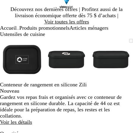
Diapositive
Découvrez nos dernières offres | Profitez aussi de la
1
livraison économique offerte dès 75 $ d’achats |
sur
Voir toutes les offres
1
Accueil
Produits promotionnels
Articles ménagers
...
Ustensiles de cuisine
Diapositive
Image
Zoomé
Utilisez
Cliquez
Image
Zoomé
Utilisez
Cliquez
Image
Zoomé
Utilisez
Cliquez
1
zoomable
à
les
pour
zoomable
à
les
pour
zoomable
à
les
pour
sur
minimum
touches
agrandir
minimum
touches
agrandir
minimum
touches
agrandir
3
« plus »
« plus »
« plus »
et
et
et
« moins »
« moins »
« moins »
pour
pour
pour
zoomer,
zoomer,
zoomer,
Conteneur de rangement en silicone Zili
et
et
et
Nouveau
les
les
les
Gardez vos repas frais et organisés avec ce conteneur de
touches
touches
touches
rangement en silicone durable. La capacité de 44 oz est
fléchées
fléchées
fléchées
idéale pour la préparation de repas, les restes et les
pour
pour
pour
collations.
panoramiser
panoramiser
panoramis
Voir les détails