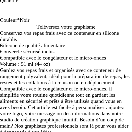
Quantité
Couleur
*
Noir
N
G
C
Téléversez votre graphisme
o
r
y
Conservez vos repas frais avec ce conteneur en silicone
i
i
a
durable.
r
s
n
Silicone de qualité alimentaire
Couvercle sécurisé inclus
Compatible avec le congélateur et le micro-ondes
Volume : 51 ml (44 oz)
Gardez vos repas frais et organisés avec ce conteneur de
rangement polyvalent, idéal pour la préparation de repas, les
restes et les collations à la maison ou en déplacement.
Compatible avec le congélateur et le micro-ondes, il
simplifie votre routine quotidienne tout en gardant les
aliments en sécurité et prêts à être utilisés quand vous en
avez besoin. Cet article est facile à personnaliser : ajoutez
votre logo, votre message ou des informations dans notre
studio de création graphique intuitif. Besoin d’un coup de
main? Nos graphistes professionnels sont là pour vous aider
à donner vie à vos idées.