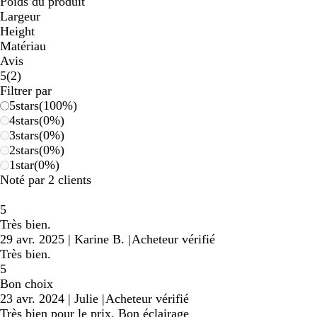
Poids du produit
Largeur
Height
Matériau
Avis
2
5
(
2
)
avis
Filtrer par
5
stars
(
100
%)
4
stars
(
0
%)
3
stars
(
0
%)
2
stars
(
0
%)
1
star
(
0
%)
Noté par 2 clients
5
Très bien.
29 avr. 2025
|
Karine B.
|
Acheteur vérifié
Très bien.
5
Bon choix
23 avr. 2024
|
Julie
|
Acheteur vérifié
Très bien pour le prix. Bon éclairage