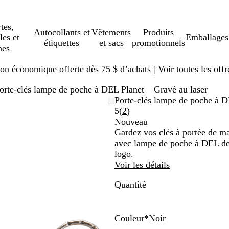
tes,
Autocollants et
Vêtements
Produits
les et
Emballages
étiquettes
et sacs
promotionnels
hes
ison économique offerte dès 75 $ d’achats |
Voir toutes les offr
orte-clés lampe de poche à DEL Planet – Gravé au laser
Porte-clés lampe de poche à D
Lire
5
(
2
)
les
Nouveau
2 avis
Gardez vos clés à portée de ma
avec lampe de poche à DEL deux
logo.
Voir les détails
Quantité
Couleur
*
Noir
R
B
R
B
M
G
V
B
B
N