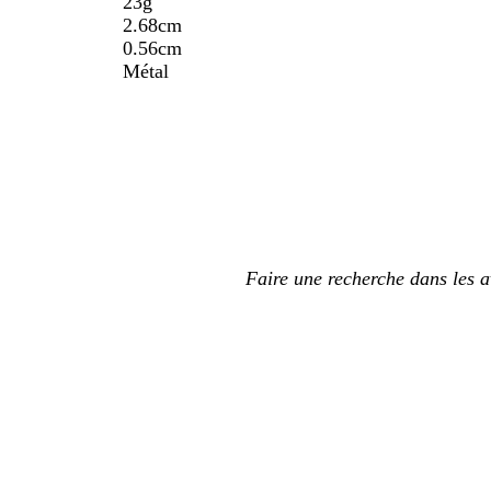
23g
2.68cm
0.56cm
Métal
Mes
saisies
de
recherche