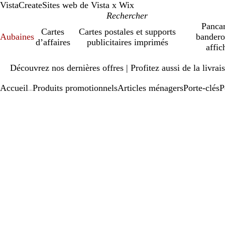
VistaCreate
Sites web de Vista x Wix
Pancar
Cartes
Cartes postales et supports
Aubaines
bandero
d’affaires
publicitaires imprimés
affic
Diapositive
Découvrez nos dernières offres | Profitez aussi de la livra
1
sur
Accueil
Produits promotionnels
Articles ménagers
Porte-clés
P
1
...
Diapositive
Image
Zoomé
Utilisez
Cliquez
1
zoomable
à
les
pour
sur
minimum
touches
agrandir
1
« plus »
et
« moins »
pour
zoomer,
et
les
touches
fléchées
pour