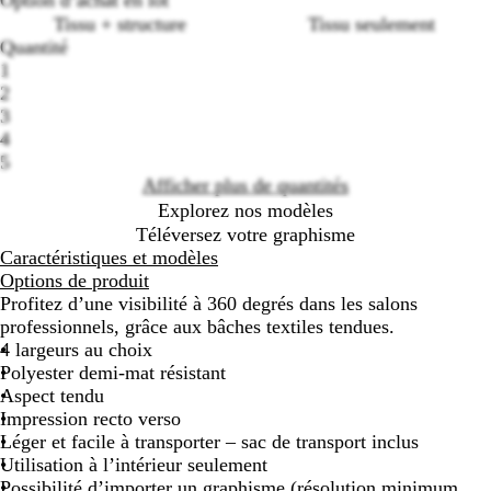
Option d’achat en lot
Tissu + structure
Tissu seulement
Quantité
1
Loading
2
options
3
4
5
Afficher plus de quantités
Explorez nos modèles
Téléversez votre graphisme
Caractéristiques et modèles
Options de produit
Profitez d’une visibilité à 360 degrés dans les salons
professionnels, grâce aux bâches textiles tendues.
4 largeurs au choix
Polyester demi-mat résistant
Aspect tendu
Impression recto verso
Léger et facile à transporter – sac de transport inclus
Utilisation à l’intérieur seulement
Possibilité d’importer un graphisme (résolution minimum