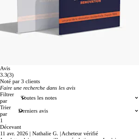
Avis
3
3.3
(
3
)
avis
Noté par 3 clients
Mes
saisies
Filtrer
de
par
recherche
Trier
par
1
Décevant
11 avr. 2026
|
Nathalie G.
|
Acheteur vérifié