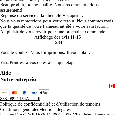
Beau produit, bonne qualité. Nous recommanderions
assurément!
Réponse du service à la clientèle Vistaprint :
Nous vous remercions pour votre retour. Nous sommes ravis
que la qualité de votre Panneau ait été à votre satisfaction.
Au plaisir de vous revoir pour une prochaine commande.
Affichage des avis
11-15
1
2
3
4
Accéder
Accéder
Accéder
Accéder
à
à
à
à
Vous le voulez. Nous l’imprimons. Il vous plaît.
la
la
la
la
page
page
page
page
VistaPrint est
à vos côtés
à chaque étape.
Aide
Notre entreprise
833-999-1154
Accueil
Politique de confidentialité et d’utilisation de témoins
Conditions générales
Mentions légales
Une société CIMPRESS
© 2001-2026 VistaPrint. Tous droits