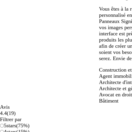
Vous êtes à la
personnalisé en
Panneaux Signi
vos images pers
interface est p
produits les pl
afin de créer u
soient vos beso
serez. Envie de
Construction e
Agent immobil
Architecte d'int
Architecte et 
Avocat en droi
Bâtiment
Avis
19
4.4
(
19
)
avis
Filtrer par
5
stars
(
75
%)
4
stars
(
15
%)