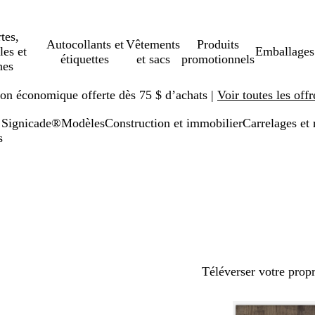
tes,
Autocollants et
Vêtements
Produits
les et
Emballages
étiquettes
et sacs
promotionnels
hes
ison économique offerte dès 75 $ d’achats |
Voir toutes les offr
 Signicade®
Modèles
Construction et immobilier
Carrelages et
s
Téléverser votre prop