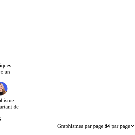
iques
ec un
phisme
artant de
$
Graphismes par page