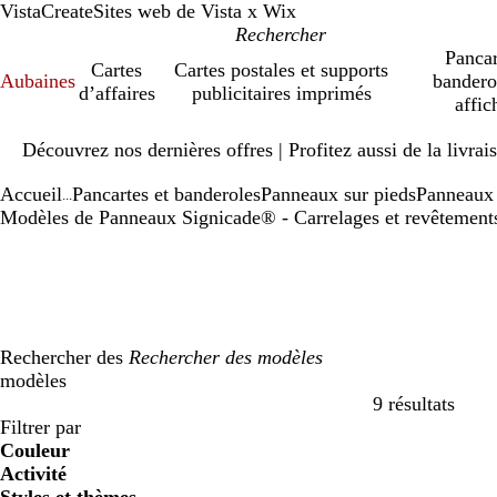
VistaCreate
Sites web de Vista x Wix
Pancar
Cartes
Cartes postales et supports
Aubaines
bandero
d’affaires
publicitaires imprimés
affic
Diapositive
Découvrez nos dernières offres | Profitez aussi de la livra
1
sur
Accueil
Pancartes et banderoles
Panneaux sur pieds
Panneaux
1
...
Modèles de Panneaux Signicade® - Carrelages et revêtement
Rechercher des
modèles
9 résultats
Filtres
Filtrer par
Couleur
Activité