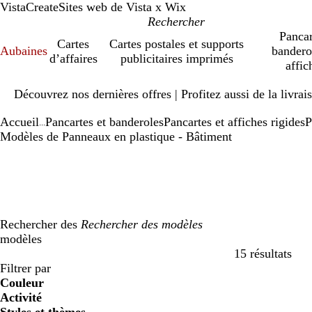
VistaCreate
Sites web de Vista x Wix
Pancar
Cartes
Cartes postales et supports
Aubaines
bandero
d’affaires
publicitaires imprimés
affic
Diapositive
Découvrez nos dernières offres | Profitez aussi de la livra
1
sur
Accueil
Pancartes et banderoles
Pancartes et affiches rigides
P
1
...
Modèles de Panneaux en plastique - Bâtiment
Rechercher des
modèles
15 résultats
Filtres
Filtrer par
Couleur
Activité