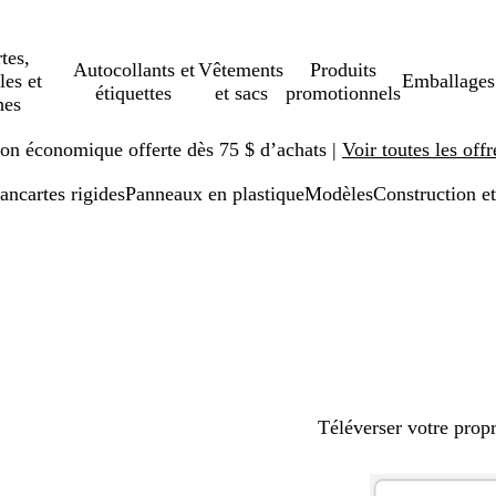
tes,
Autocollants et
Vêtements
Produits
les et
Emballages
étiquettes
et sacs
promotionnels
hes
ison économique offerte dès 75 $ d’achats |
Voir toutes les offr
ancartes rigides
Panneaux en plastique
Modèles
Construction e
Téléverser votre prop