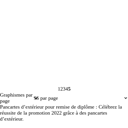
1
2
3
4
5
Page
Page
Page
Page
Page
Graphismes par
1
2
3
4
5
page
Pancartes d’extérieur pour remise de diplôme : Célébrez la
réussite de la promotion 2022 grâce à des pancartes
d’extérieur.