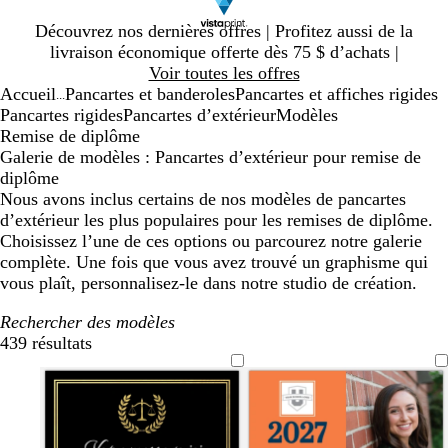
Diapositive
Découvrez nos dernières offres | Profitez aussi de la
1
livraison économique offerte dès 75 $ d’achats |
sur
Voir toutes les offres
1
Accueil
Pancartes et banderoles
Pancartes et affiches rigides
...
Pancartes rigides
Pancartes d’extérieur
Modèles
Remise de diplôme
Galerie de modèles : Pancartes d’extérieur pour remise de
diplôme
Nous avons inclus certains de nos modèles de pancartes
d’extérieur les plus populaires pour les remises de diplôme.
Choisissez l’une de ces options ou parcourez notre galerie
complète. Une fois que vous avez trouvé un graphisme qui
vous plaît, personnalisez-le dans notre studio de création.
Rechercher des modèles
439 résultats
Filtres