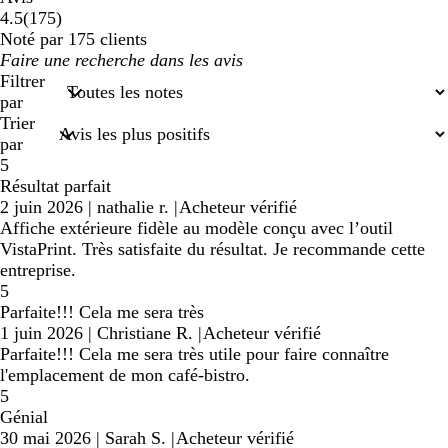
175
4.5
(
175
)
avis
Noté par 175 clients
Mes
saisies
Filtrer
de
par
recherche
Trier
par
5
Résultat parfait
2 juin 2026
|
nathalie r.
|
Acheteur vérifié
Affiche extérieure fidèle au modèle conçu avec l’outil
VistaPrint. Très satisfaite du résultat. Je recommande cette
entreprise.
5
Parfaite!!! Cela me sera très
1 juin 2026
|
Christiane R.
|
Acheteur vérifié
Parfaite!!! Cela me sera très utile pour faire connaître
l'emplacement de mon café-bistro.
5
Génial
30 mai 2026
|
Sarah S.
|
Acheteur vérifié