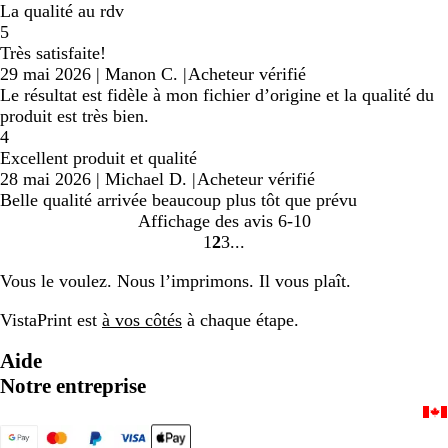
La qualité au rdv
5
Très satisfaite!
29 mai 2026
|
Manon C.
|
Acheteur vérifié
Le résultat est fidèle à mon fichier d’origine et la qualité du
produit est très bien.
4
Excellent produit et qualité
28 mai 2026
|
Michael D.
|
Acheteur vérifié
Belle qualité arrivée beaucoup plus tôt que prévu
Affichage des avis
6-10
1
2
3
Accéder
Accéder
Accéder
à
à
à
Vous le voulez. Nous l’imprimons. Il vous plaît.
la
la
la
page
page
page
VistaPrint est
à vos côtés
à chaque étape.
Aide
Notre entreprise