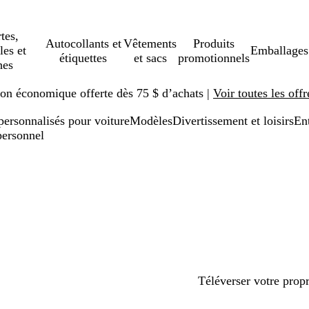
tes,
Autocollants et
Vêtements
Produits
les et
Emballages
étiquettes
et sacs
promotionnels
hes
ison économique offerte dès 75 $ d’achats |
Voir toutes les offr
ersonnalisés pour voiture
Modèles
Divertissement et loisirs
En
personnel
Téléverser votre prop