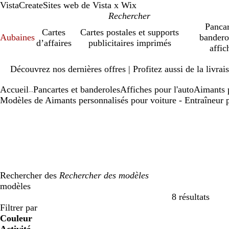
VistaCreate
Sites web de Vista x Wix
Pancar
Cartes
Cartes postales et supports
Aubaines
bandero
d’affaires
publicitaires imprimés
affic
Diapositive
Découvrez nos dernières offres | Profitez aussi de la livra
1
sur
Accueil
Pancartes et banderoles
Affiches pour l'auto
Aimants p
1
...
Modèles de Aimants personnalisés pour voiture - Entraîneur 
Rechercher des
modèles
8 résultats
Filtres
Filtrer par
Couleur