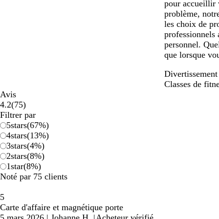
pour accueillir
problème, notre
les choix de pr
professionnels 
personnel. Quel
que lorsque vou
Divertissement 
Classes de fitn
Avis
75
4.2
(
75
)
avis
Filtrer par
5
stars
(
67
%)
4
stars
(
13
%)
3
stars
(
4
%)
2
stars
(
8
%)
1
star
(
8
%)
Noté par 75 clients
5
Carte d'affaire et magnétique porte
5 mars 2026
|
Johanne H.
|
Acheteur vérifié