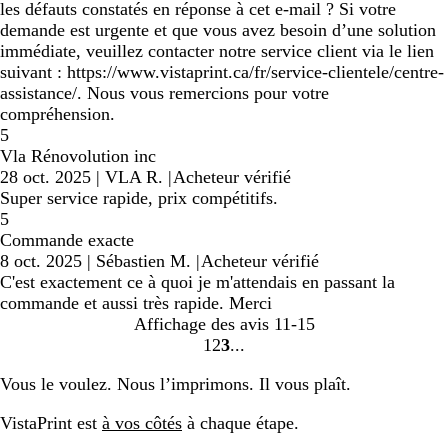
les défauts constatés en réponse à cet e-mail ? Si votre
demande est urgente et que vous avez besoin d’une solution
immédiate, veuillez contacter notre service client via le lien
suivant : https://www.vistaprint.ca/fr/service-clientele/centre-
assistance/. Nous vous remercions pour votre
compréhension.
5
Vla Rénovolution inc
28 oct. 2025
|
VLA R.
|
Acheteur vérifié
Super service rapide, prix compétitifs.
5
Commande exacte
8 oct. 2025
|
Sébastien M.
|
Acheteur vérifié
C'est exactement ce à quoi je m'attendais en passant la
commande et aussi très rapide. Merci
Affichage des avis
11-15
1
2
3
Accéder
Accéder
Accéder
à
à
à
Vous le voulez. Nous l’imprimons. Il vous plaît.
la
la
la
page
page
page
VistaPrint est
à vos côtés
à chaque étape.