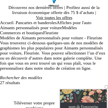
Diapositive
Découvrez nos dernières offres | Profitez aussi de la
1
livraison économique offerte dès 75 $ d’achats |
sur
Voir toutes les offres
1
Accueil
Pancartes et banderoles
Affiches pour l'auto
...
Aimants personnalisés pour voiture
Modèles
Commerces et boutiques
Fleuriste
Modèles de Aimants personnalisés pour voiture - Fleuriste
Vous trouverez ci-dessous quelques-uns de nos modèles de
graphismes les plus populaires pour Aimants personnalisés
pour voiture, Fleuriste. Vous pouvez sélectionner l’un d’eux
ou en découvrir d’autres dans notre galerie complète. Une
fois que vous en avez trouvé un qui vous plaît, vous le
personnalisez dans notre studio de création en ligne.
Rechercher des modèles
27 résultats
Filtres
Téléverser votre propre