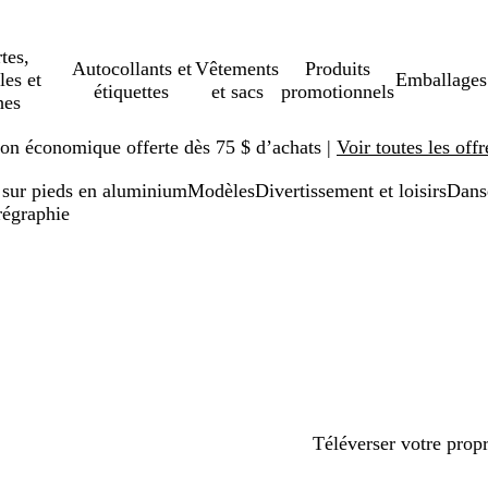
tes,
Autocollants et
Vêtements
Produits
les et
Emballages
étiquettes
et sacs
promotionnels
hes
ison économique offerte dès 75 $ d’achats |
Voir toutes les offr
sur pieds en aluminium
Modèles
Divertissement et loisirs
Dans
régraphie
Téléverser votre prop