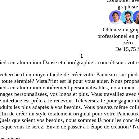
Collaborer av
graphiste
Obtenez un gra
professionnel en p
zéro
De 15,75 
1
Page
ieds en aluminium Danse et chorégraphie : concrétisons votre
1
 recherche d’un moyen facile de créer votre Panneaux sur pie
 toute sérénité? VistaPrint est là pour vous aider. Nous prop
ieds en aluminium entièrement personnalisables, notamment 
images personnalisées, vos logos et plus. Vous travaillez ave
 interface est prête à le recevoir. Téléversez-le pour gagner 
oduits les plus adaptés à vos besoins. Vous pouvez même coll
afin de créer un style totalement original pour votre Panneau
uels que soient vos besoins, nous sommes là pour les concrét
lorsque vous le serez. Envie de passer à l’étape de création? N
et loisirs