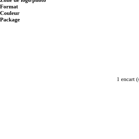
Zone de logo/photo
Format
Couleur
Package
1 encart (