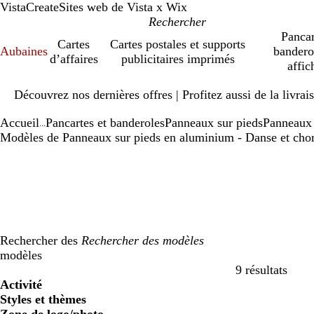
VistaCreate
Sites web de Vista x Wix
Pancar
Cartes
Cartes postales et supports
Aubaines
bandero
d’affaires
publicitaires imprimés
affic
Diapositive
Découvrez nos dernières offres | Profitez aussi de la livra
1
sur
Accueil
Pancartes et banderoles
Panneaux sur pieds
Panneaux 
1
...
Modèles de Panneaux sur pieds en aluminium - Danse et cho
Rechercher des
modèles
9 résultats
Filtres
Activité
Styles et thèmes