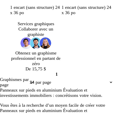
g
b
g
n
o
o
c
a
m
1 encart (sans structure) 24
1 encart (sans structure) 24
r
l
r
o
r
r
r
c
a
x 36 po
x 36 po
i
e
i
i
è
i
r
s
u
s
r
m
e
r
Services graphiques
c
f
c
e
r
o
Collaborer avec un
l
o
l
n
graphiste
a
n
a
c
i
c
i
l
r
é
r
a
Obtenez un graphisme
i
professionnel en partant de
r
zéro
De 15,75 $
1
Page
Graphismes par
1
page
Panneaux sur pieds en aluminium Évaluation et
investissements immobiliers : concrétisons votre vision.
Vous êtes à la recherche d’un moyen facile de créer votre
Panneaux sur pieds en aluminium Évaluation et