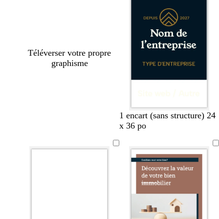
Téléverser votre propre
graphisme
n
v
n
c
1 encart (sans structure) 24
o
e
o
r
x 36 po
i
r
i
è
r
t
r
m
f
e
o
r
ê
t