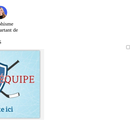
phisme
artant de
$