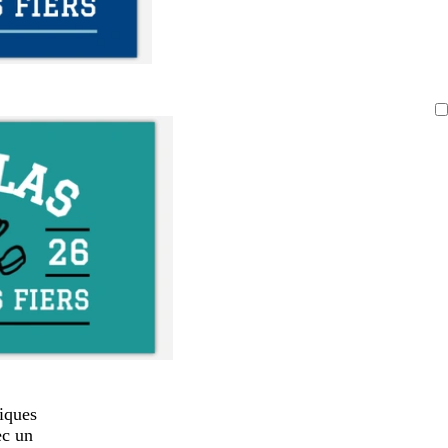
iques
ec un