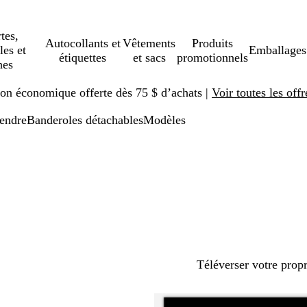
tes,
Autocollants et
Vêtements
Produits
les et
Emballages
étiquettes
et sacs
promotionnels
hes
ison économique offerte dès 75 $ d’achats |
Voir toutes les offr
pendre
Banderoles détachables
Modèles
Téléverser votre prop