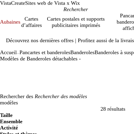
VistaCreate
Sites web de Vista x Wix
Pancar
Cartes
Cartes postales et supports
Aubaines
bandero
d’affaires
publicitaires imprimés
affic
Diapositive
Découvrez nos dernières offres | Profitez aussi de la livra
1
sur
Accueil
Pancartes et banderoles
Banderoles
Banderoles à sus
1
...
Modèles de Banderoles détachables -
Rechercher des
modèles
28 résultats
Filtres
Taille
Ensemble
Activité