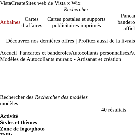
VistaCreate
Sites web de Vista x Wix
Pancar
Cartes
Cartes postales et supports
Aubaines
bandero
d’affaires
publicitaires imprimés
affic
Diapositive
Découvrez nos dernières offres | Profitez aussi de la livra
1
sur
Accueil
Pancartes et banderoles
Autocollants personnalisés
Au
1
...
Modèles de Autocollants muraux - Artisanat et création
Rechercher des
modèles
40 résultats
Filtres
Activité
Styles et thèmes
Zone de logo/photo