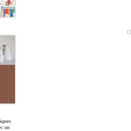
iques
ec un