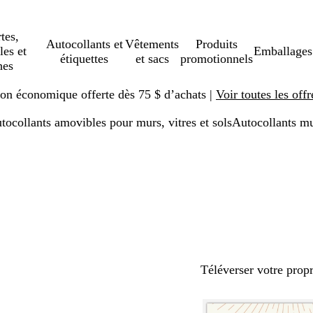
tes,
Autocollants et
Vêtements
Produits
les et
Emballages
étiquettes
et sacs
promotionnels
hes
ison économique offerte dès 75 $ d’achats |
Voir toutes les offr
tocollants amovibles pour murs, vitres et sols
Autocollants m
Téléverser votre prop