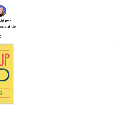
phisme
artant de
$