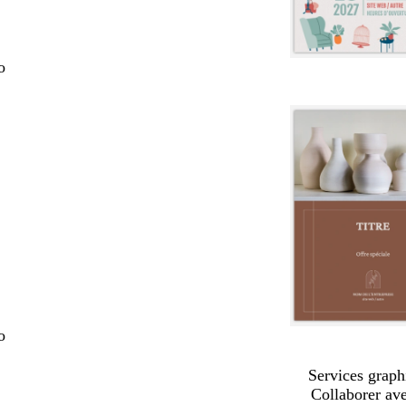
o
o
Services graph
Collaborer av