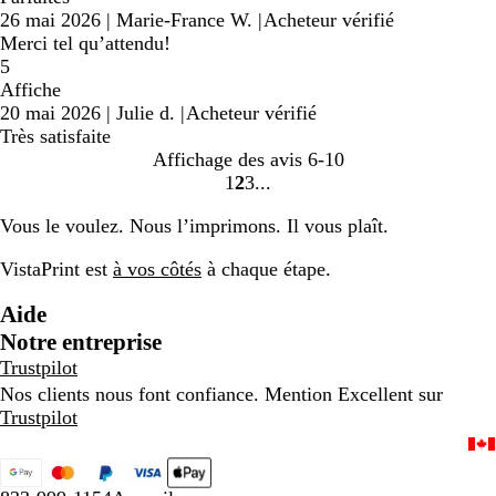
26 mai 2026
|
Marie-France W.
|
Acheteur vérifié
Merci tel qu’attendu!
5
Affiche
20 mai 2026
|
Julie d.
|
Acheteur vérifié
Très satisfaite
Affichage des avis
6-10
1
2
3
Accéder
Accéder
Accéder
à
à
à
Vous le voulez. Nous l’imprimons. Il vous plaît.
la
la
la
page
page
page
VistaPrint est
à vos côtés
à chaque étape.
Aide
Notre entreprise
Trustpilot
Nos clients nous font confiance. Mention Excellent sur
Trustpilot