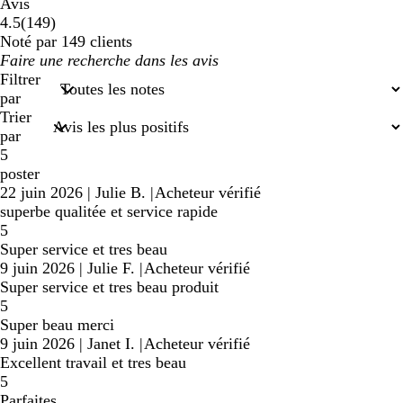
Avis
149
4.5
(
149
)
avis
Noté par 149 clients
Mes
saisies
Filtrer
de
par
recherche
Trier
par
5
poster
22 juin 2026
|
Julie B.
|
Acheteur vérifié
superbe qualitée et service rapide
5
Super service et tres beau
9 juin 2026
|
Julie F.
|
Acheteur vérifié
Super service et tres beau produit
5
Super beau merci
9 juin 2026
|
Janet I.
|
Acheteur vérifié
Excellent travail et tres beau
5
Parfaites