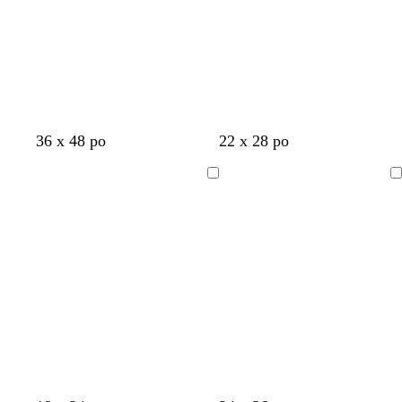
36 x 48 po
22 x 28 po
Chargement
Chargement
en
en
cours
cours