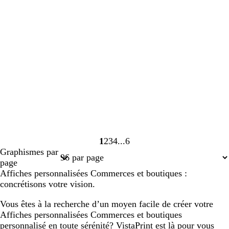
1
2
3
4
6
Page
Page
Page
Page
Page
Graphismes par
1
2
3
4
6
page
Affiches personnalisées Commerces et boutiques :
concrétisons votre vision.
Vous êtes à la recherche d’un moyen facile de créer votre
Affiches personnalisées Commerces et boutiques
personnalisé en toute sérénité? VistaPrint est là pour vous