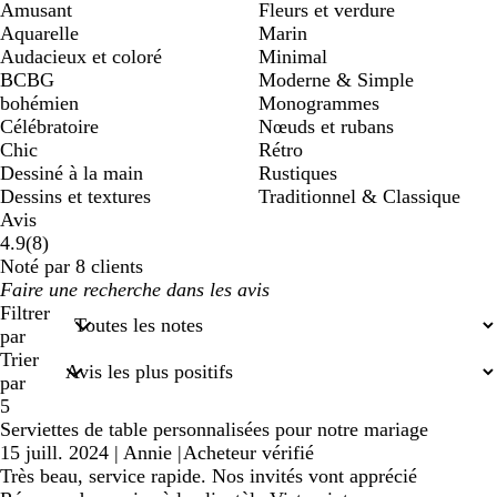
Amusant
Fleurs et verdure
Aquarelle
Marin
Audacieux et coloré
Minimal
BCBG
Moderne & Simple
bohémien
Monogrammes
Célébratoire
Nœuds et rubans
Chic
Rétro
Dessiné à la main
Rustiques
Dessins et textures
Traditionnel & Classique
Avis
8
4.9
(
8
)
avis
Noté par 8 clients
Mes
saisies
Filtrer
de
par
recherche
Trier
par
5
Serviettes de table personnalisées pour notre mariage
15 juill. 2024
|
Annie
|
Acheteur vérifié
Très beau, service rapide. Nos invités vont apprécié