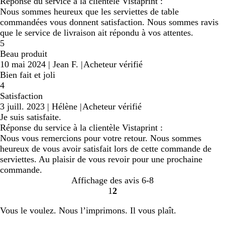
Réponse du service à la clientèle Vistaprint :
Nous sommes heureux que les serviettes de table
commandées vous donnent satisfaction. Nous sommes ravis
que le service de livraison ait répondu à vos attentes.
5
Beau produit
10 mai 2024
|
Jean F.
|
Acheteur vérifié
Bien fait et joli
4
Satisfaction
3 juill. 2023
|
Hélène
|
Acheteur vérifié
Je suis satisfaite.
Réponse du service à la clientèle Vistaprint :
Nous vous remercions pour votre retour. Nous sommes
heureux de vous avoir satisfait lors de cette commande de
serviettes. Au plaisir de vous revoir pour une prochaine
commande.
Affichage des avis
6-8
1
2
Accéder
Accéder
à
à
Vous le voulez. Nous l’imprimons. Il vous plaît.
la
la