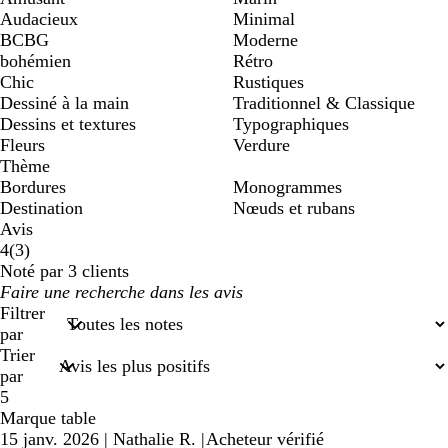
Audacieux
Minimal
BCBG
Moderne
bohémien
Rétro
Chic
Rustiques
Dessiné à la main
Traditionnel & Classique
Dessins et textures
Typographiques
Fleurs
Verdure
Thème
Bordures
Monogrammes
Destination
Nœuds et rubans
Avis
3
4
(
3
)
avis
Noté par 3 clients
Mes
saisies
Filtrer
de
par
recherche
Trier
par
5
Marque table
15 janv. 2026
|
Nathalie R.
|
Acheteur vérifié