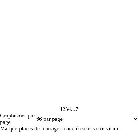
1
2
3
4
7
Page
Page
Page
Page
Page
Graphismes par
1
2
3
4
7
page
Marque-places de mariage : concrétisons votre vision.